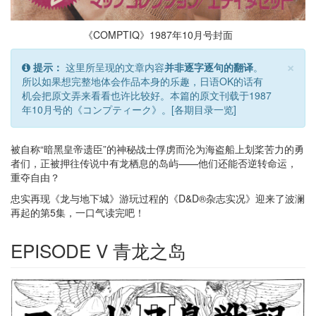
《COMPTIQ》1987年10月号封面
×
提示：
这里所呈现的文章内容
并非逐字逐句的翻译
。
所以如果想完整地体会作品本身的乐趣，日语OK的话有
机会把原文弄来看看也许比较好。本篇的原文刊载于1987
年10月号的《コンプティーク》。
[各期目录一览]
被自称“暗黑皇帝遗臣”的神秘战士俘虏而沦为海盗船上划桨苦力的勇
者们，正被押往传说中有龙栖息的岛屿——他们还能否逆转命运，
重夺自由？
忠实再现《龙与地下城》游玩过程的《D&D®杂志实况》迎来了波澜
再起的第5集，一口气读完吧！
EPISODE V 青龙之岛