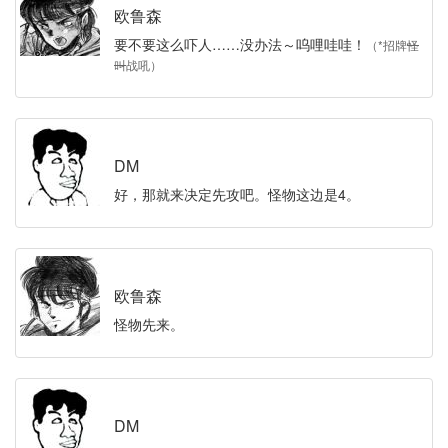
欧鲁森
要不要这么吓人……没办法～呜哩哇哇！
（*招牌
怪
叫
战吼）
DM
好，那就来决定先攻吧。怪物这边是4。
欧鲁森
怪物先来。
DM