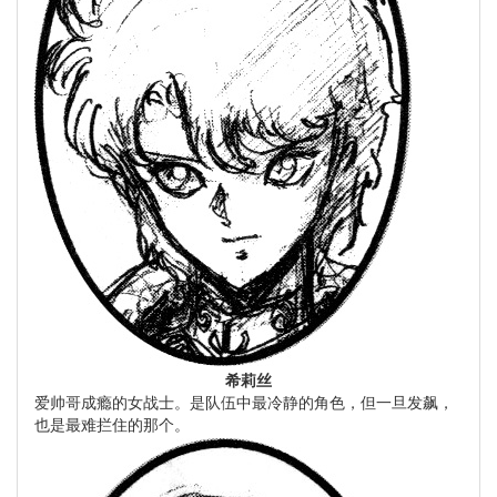
希莉丝
爱帅哥成瘾的女战士。是队伍中最冷静的角色，但一旦发飙，
也是最难拦住的那个。