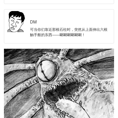
DM
可当你们靠近那根石柱时，突然从上面伸出六根
触手般的东西——唰唰唰唰唰唰！