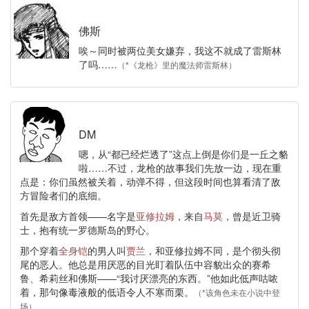
佛斯
唉～同时被两位美女嫌弃，我这不就成了雷斯林
了吗……
（*《龙枪》里的魔法师雷斯林）
DM
嗯，从“都已经烂透了”这点上倒是你们是一丘之貉
啦……不过，龙枪的故事我们先放一边，现在重
点是：你们虽然被关着，动弹不得，但这段时间也算看清了敌
方冒险者们的底细。
首先是敌方首领——名字是
亚修拉姆
，来自
马莫
，曾是近卫骑
士，抱有统一罗德斯岛的野心。
那个穿着
全身铠
的男人叫
贾兰
，和亚修拉姆不同，是个彻头彻
尾的恶人。他总是用厌恶的目光盯着队伍中容貌出众的赛希
鲁、希莉丝和佛斯——“我讨厌漂亮的东西。”他如此低声咕哝
着，那句像毒液般的低语令人不寒而栗。
（*该角色未在小说中登
场）