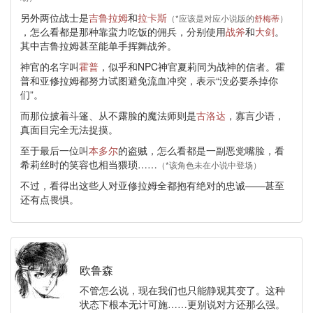
另外两位战士是
吉鲁拉姆
和
拉卡斯
（*应该是对应小说版的
舒梅蒂
）
，怎么看都是那种靠蛮力吃饭的佣兵，分别使用
战斧
和
大剑
。
其中吉鲁拉姆甚至能单手挥舞战斧。
神官的名字叫
霍普
，似乎和NPC神官夏莉同为战神的信者。霍
普和亚修拉姆都努力试图避免流血冲突，表示“没必要杀掉你
们”。
而那位披着斗篷、从不露脸的魔法师则是
古洛达
，寡言少语，
真面目完全无法捉摸。
至于最后一位叫
本多尔
的盗贼，怎么看都是一副恶党嘴脸，看
希莉丝时的笑容也相当猥琐……
（*该角色未在小说中登场）
不过，看得出这些人对亚修拉姆全都抱有绝对的忠诚——甚至
还有点畏惧。
欧鲁森
不管怎么说，现在我们也只能静观其变了。这种
状态下根本无计可施……更别说对方还那么强。