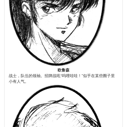
欧鲁森
战士，队伍的领袖。招牌战吼“呜哩哇哇！”似乎在某些圈子里
小有人气。