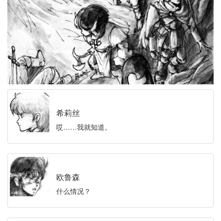
希莉丝
哎……我就知道。
欧鲁森
什么情况？