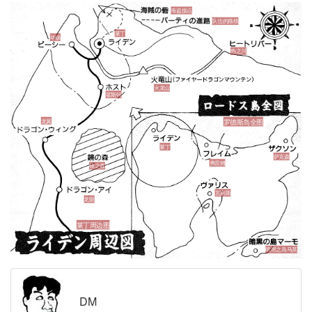
海盗据点
队伍的路线
莱丁
毕锡
热之川
火龙山
霍斯特
龙翼
罗德斯岛全图
莱丁
萨克森
弗雷姆
镜之森
瓦利斯
龙眼
莱丁周边图
暗黑之岛马莫
DM