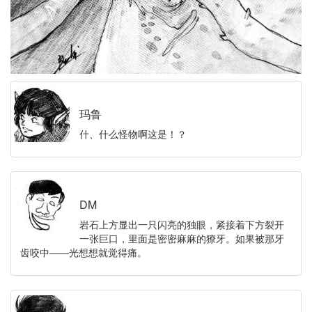
玛鲁
什、什么怪物啊这是！？
DM
岩石上方显出一只闪亮的独眼，紧接着下方裂开
一张巨口，里面是密密麻麻的獠牙。如果被那牙
齿咬中——光想想就觉得痛。