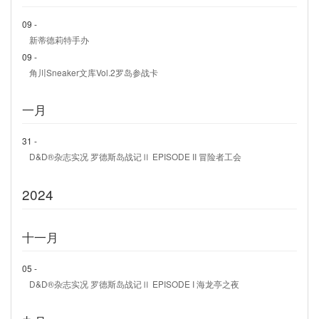
09 -
新蒂德莉特手办
09 -
角川Sneaker文库Vol.2罗岛参战卡
一月
31 -
D&D®杂志实况 罗德斯岛战记Ⅱ EPISODE II 冒险者工会
2024
十一月
05 -
D&D®杂志实况 罗德斯岛战记Ⅱ EPISODE I 海龙亭之夜