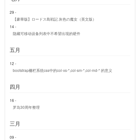
29 -
【豪華版】ロードス島戦記 灰色の魔女（英文版）
14 -
隐藏可移动设备列表中不希望出现的硬件
五月
12 -
bootstrap栅栏系统css中的col-xs-*,col-sm-*,col-md-* 的意义
四月
16 -
罗岛30周年整理
三月
09 -