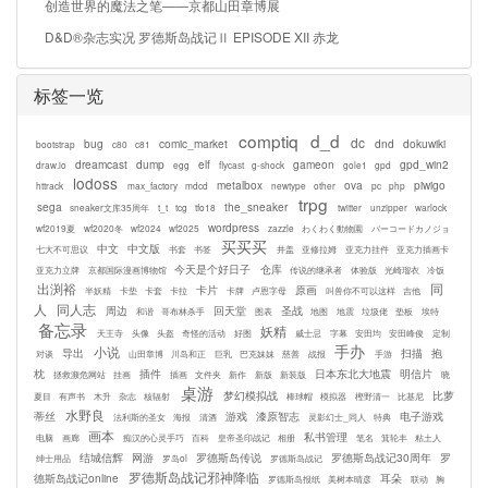
创造世界的魔法之笔——京都山田章博展
D&D®杂志实况 罗德斯岛战记Ⅱ EPISODE XII 赤龙
标签一览
comptiq
d_d
dc
bug
comic_market
dnd
dokuwiki
bootstrap
c80
c81
dreamcast
dump
elf
gameon
gpd_win2
draw.io
egg
flycast
g-shock
gole1
gpd
lodoss
metalbox
ova
piwigo
httrack
max_factory
mdcd
newtype
other
pc
php
trpg
sega
the_sneaker
sneaker文库35周年
t_t
tcg
tfo18
twitter
unzipper
warlock
wordpress
wf2019夏
wf2020冬
wf2024
wf2025
zazzle
わくわく動物園
バーコードカノジョ
买买买
中文
中文版
七大不可思议
书套
书签
井盖
亚修拉姆
亚克力挂件
亚克力插画卡
今天是个好日子
仓库
亚克力立牌
京都国际漫画博物馆
传说的继承者
体验版
光崎瑠衣
冷饭
出渕裕
同
卡片
原画
半妖精
卡垫
卡套
卡拉
卡牌
卢恩字母
叫兽你不可以这样
吉他
人
同人志
周边
回天堂
圣战
和谐
哥布林杀手
图表
地图
地震
垃圾佬
垫板
埃特
备忘录
妖精
天王寺
头像
头盔
奇怪的活动
好图
威士忌
字幕
安田均
安田峰俊
定制
手办
小说
导出
扫描
抱
对谈
山田章博
川岛和正
巨乳
巴克妹妹
慈善
战报
手游
枕
插件
日本东北大地震
明信片
拯救濒危网站
挂画
插画
文件夹
新作
新版
新装版
晓
桌游
梦幻模拟战
比萝
夏目
有声书
木升
杂志
核辐射
棒球帽
模拟器
樫野清一
比基尼
水野良
蒂丝
游戏
漆原智志
电子游戏
法利斯的圣女
海报
清酒
灵影幻士_同人
特典
画本
私书管理
电脑
画廊
痴汉的心灵手巧
百科
皇帝圣印战记
相册
笔名
箕轮丰
粘土人
结城信辉
网游
罗德斯岛传说
罗德斯岛战记30周年
罗
绅士用品
罗岛ol
罗德斯岛战记
罗德斯岛战记邪神降临
德斯岛战记online
耳朵
罗德斯岛报纸
美树本晴彦
联动
胸