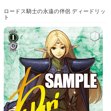
ロードス騎士の永遠の伴侶 ディードリッ
ト