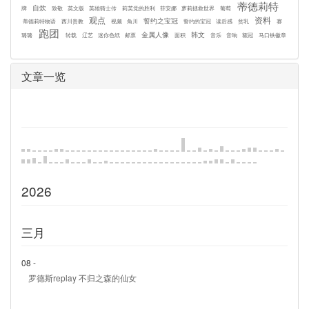
蒂德莉特
自炊
牌
致敬
英文版
英雄骑士传
莉芙党的胜利
菲安娜
萝莉拯救世界
葡萄
观点
资料
誓约之宝冠
蒂德莉特物语
西川贵教
视频
角川
誓约的宝冠
读后感
贫乳
赛
跑团
金属人像
韩文
璐璐
转载
辽艺
迷你色纸
邮票
面积
音乐
音响
额冠
马口铁徽章
文章一览
2026
三月
08 -
罗德斯replay 不归之森的仙女