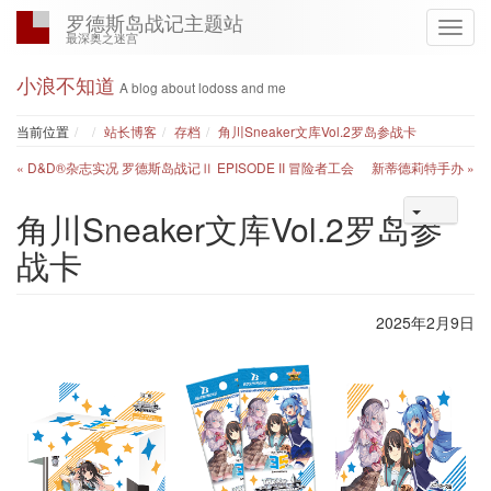
罗德斯岛战记主题站
最深奥之迷宫
小浪不知道
A blog about lodoss and me
Home
当前位置
站长博客
存档
角川Sneaker文库Vol.2罗岛参战卡
« D&D®杂志实况 罗德斯岛战记Ⅱ EPISODE II 冒险者工会
新蒂德莉特手办 »
角川Sneaker文库Vol.2罗岛参
战卡
2025年2月9日