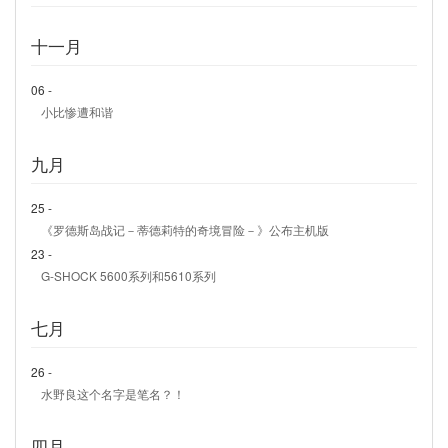
十一月
06 -
小比惨遭和谐
九月
25 -
《罗德斯岛战记－蒂德莉特的奇境冒险－》公布主机版
23 -
G-SHOCK 5600系列和5610系列
七月
26 -
水野良这个名字是笔名？！
四月