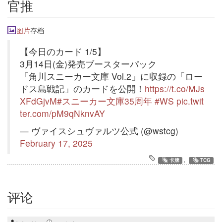
官推
图片
存档
【今日のカード 1/5】
3月14日(金)発売ブースターパック
「角川スニーカー文庫 Vol.2」に収録の「ロー
ドス島戦記」のカードを公開！
https://t.co/MJs
XFdGjvM
#スニーカー文庫35周年
#WS
pic.twit
ter.com/pM9qNknvAY
— ヴァイスシュヴァルツ公式 (@wstcg)
February 17, 2025
,
卡牌
TCG
评论