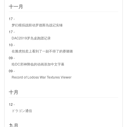
十一月
17 -
梦幻模拟战联动罗德斯岛战记实锤
17 -
DAC2019罗岛桌跑团记录
10 -
在雅虎拍卖上看到了一副不得了的赛璐璐
09 -
给DC邪神降临的动画添加中文字幕
09 -
Record of Lodoss War Textures Viewer
十月
12 -
ドラゴン通信
九月