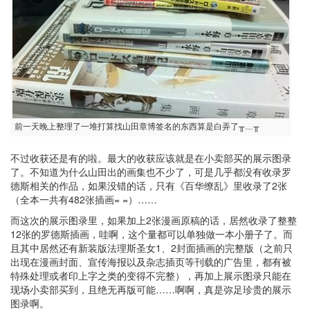
前一天晚上整理了一堆打算找山田章博签名的东西算是白弄了╥﹏╥
不过收获还是有的啦。最大的收获应该就是在小卖部买的展示图录
了。不知道为什么山田出的画集也不少了，可是几乎都没有收录罗
德斯相关的作品，如果没错的话，只有《百华缭乱》里收录了2张
（全本一共有482张插画= =）……
而这次的展示图录里，如果加上2张漫画原稿的话，居然收录了整整
12张的罗德斯插画，哇啊，这个量都可以单独做一本小册子了。而
且其中居然还有新装版法理斯圣女1、2封面插画的完整版（之前只
出现在漫画封面、宣传海报以及杂志插页等刊载的广告里，都有被
特殊处理或者印上字之类的变得不完整），再加上展示图录只能在
现场小卖部买到，且绝无再版可能……啊啊，真是弥足珍贵的展示
图录啊。