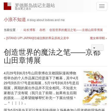
罗德斯岛战记主题站
最深奥之迷宫
小浪不知道
A blog about lodoss and me
Home
当前位置
站长博客
存档
创造世界的魔法之笔——京都山田章博展
« [STAND UP! JAPAN]结城信辉的蒂朵原画义卖中
魔女棒球帽 »
创造世界的魔法之笔——京都
山田章博展
4月29号到6月5号山田章博在京都国际漫画博物
馆举办的个人作品展已经是落下了帷幕，其中4月
29号到5月17号是前期展，5月19号到6月5号是后
期展，两期的展出作品并不完全相同。不知道大
家都去了没有呢（我只去了前期，如果有去后期
的朋友……还希望能够帮忙补充一下展出情报＾
＿＾｜｜｜）。
因为5月5号当天可以凭先到先得的入场券参加山田老师的现场作画