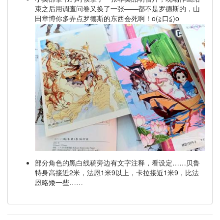
束之后用调查问卷又换了一张——都不是罗德斯的，山
田章博你多弄点罗德斯的东西会死啊！o(≧口≦)o
部分角色的黑白线稿旁边有文字注释，看设定……贝鲁
特身高接近2米，法恩1米9以上，卡拉接近1米9，比法
恩略矮一些……