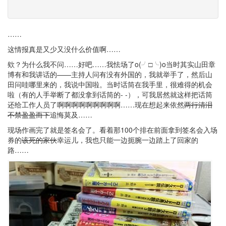
……
这情报真是又少又没什么价值啊……
欸？为什么我不问……好吧……我怯场了o(╯□╰)o当时其实山田章
博有和我讲话的——主持人问有没有外国的，我就举手了，然后山
田问哇哪里来的，我说中国啦。当时话筒在我手里，很难得的机会
啦（有的人手举断了都没拿到话筒的- -），可我居然就这样把话筒
还给工作人员了啊啊啊啊啊啊啊啊啊……现在想起来依然
两行清泪
不禁盈盈而下
追悔莫及……
现场作画完了就是签名会了。看着那100个排在前面拿到签名会入场
券的
该死的家伙
幸运儿，我也只能一边扼腕一边踏上了回家的
路……