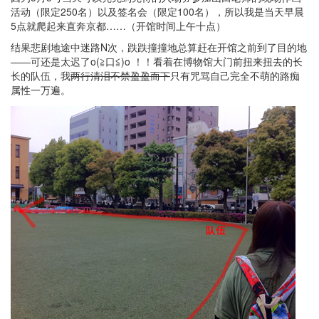
活动（限定250名）以及签名会（限定100名），所以我是当天早晨
5点就爬起来直奔京都……（开馆时间上午十点）
结果悲剧地途中迷路N次，跌跌撞撞地总算赶在开馆之前到了目的地
——可还是太迟了o(≧口≦)o ！！看着在博物馆大门前扭来扭去的长
长的队伍，我
两行清泪不禁盈盈而下
只有咒骂自己完全不萌的路痴
属性一万遍。