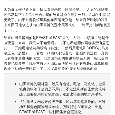
因为展示作品并不多，所以看完画展，时间还早——之后的现场作
画活动是下午2点才开始，我的号又是排在最后一截，入场的时间就
更晚了。由于对博物馆里其他东西毫无兴趣，结果百般聊赖的我又
来来回回地杀进杀出山田章博的那个展区N次……终于把时间给耗完
了= =。。
结果山田章博画的是BEAST of EAST里的主人公……咳咳，这是什
么玩意儿来着，我完全不知道啊╥﹏╥不过看老师作画确实蛮有意思
的……开始用铅笔勾勒线稿（神速），然后用毛笔和COPIC的马克
笔上色（超慢）……看着一张白纸渐渐变成一幅画作的过程，真的
会有在施展魔法的感觉。当然因为画的主题和罗岛无关，所以我的
兴趣也就放在了现场主持人和山田章博的对话还有就是山田章博和
观众互动的一些问答上了。和罗岛相关的情报大概就这两条——
山田章博的画材里一般只有铅笔、毛笔、马克笔，金属
笔尖的钢笔什么的是不用的，不过法利斯的圣女比较特
殊，主要是用针管笔作画，然后比较强的地方用毛笔。
法利斯圣女画起来超级费事，所以感觉超复杂的。不过
构图和角色配置却很单纯，所以就这方面来说，比起
BEAST of EAST，法利斯圣女会更轻松。