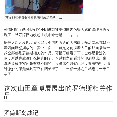
前面那花是骨头社社长南雅彦送来的……
可惜刚拍了两张我们的小阴谋就被类似国内宿管大妈的管理员给发
现了，只好悻悻地收起手机乖乖进场……╥﹏╥
进场之后才发现，展区就是个四四方方的大房间，作品基本都是沿
着四面墙壁摆放的，其中一面——就是之前挨着入口的那面墙展示
的全部都是罗德斯相关的作品。可惜仔细看了下，全都是看过的
图，所以也就没什么惊喜的了。不过和之前看过的印刷品比起来，
真迹原稿确实还是有些不同的。只是这个时候已经没办法拍照，那
种微妙的感觉就只有存在脑子里了——当然一觉之后就忘得一干二
净了……
这次山田章博展展出的罗德斯相关作
品
罗德斯岛战记