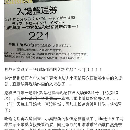
居然还拿到了一张现场作画的入场券Σ( ° △ °|||) ！！！
估计是到后面有些人为了更快地杀进小卖部买东西换签名会的入场
券，直接放弃现场作画的入场券了……
总算没白来一趟啊~紧紧地握着现场作画入场券221号（限定250
名），我
两行清泪不禁盈盈而下
幸福地飘出博物馆爬去觅食……
（前一天晚上开始就一直没吃饭，再加上长途奔涉和排队，快饿昏
了）
吃饱之后再次爬回来，小卖部前的队伍总算也散了，biu进去买了两
本展示图录就直接去看画展，同期举办的那谁谁谁的画展自然是被
我果断无视，直接杀去山田章博的个人展区！进展区的时候又排