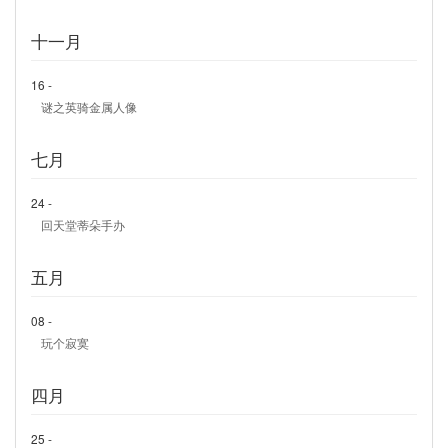
十一月
16 -
谜之英骑金属人像
七月
24 -
回天堂蒂朵手办
五月
08 -
玩个寂寞
四月
25 -