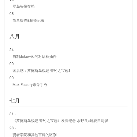
罗岛头像存档
08 -
简单扫描&拍摄记录
八月
24 -
自制dokuwiki的对话框插件
09 -
读后感：罗德斯岛战记 誓约之宝冠1
09 -
Max Factory蒂朵手办
七月
31 -
《罗德斯岛战记 誓约之宝冠》发售纪念 水野良×晓夏目对谈
28 -
贤者学院和其他百科的区别