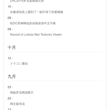
DAC2019罗岛桌跑团记录
10 -
在雅虎拍卖上看到了一副不得了的赛璐璐
09 -
给DC邪神降临的动画添加中文字幕
09 -
Record of Lodoss War Textures Viewer
十月
12 -
ドラゴン通信
九月
23 -
韩版罗岛网游图片
23 -
韩文版传说
13 -