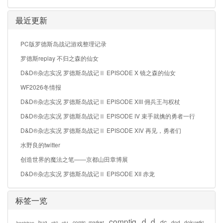
最近更新
PC版罗德斯岛战记游戏整理记录
罗德斯replay 不归之森的仙女
D&D®杂志实况 罗德斯岛战记Ⅱ EPISODE X 镜之森的仙女
WF2026冬情报
D&D®杂志实况 罗德斯岛战记Ⅱ EPISODE XIII 佣兵王与权杖
D&D®杂志实况 罗德斯岛战记Ⅱ EPISODE IV 束手就擒的勇者一行
D&D®杂志实况 罗德斯岛战记Ⅱ EPISODE XIV 再见，勇者们
水野良的twitter
创造世界的魔法之笔——京都山田章博展
D&D®杂志实况 罗德斯岛战记Ⅱ EPISODE XII 赤龙
标签一览
comptiq
d_d
dc
bug
comic_market
dnd
dokuwiki
bootstrap
c80
c81