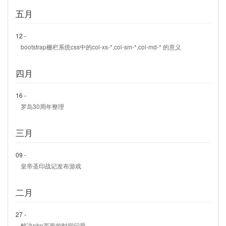
五月
12 -
bootstrap栅栏系统css中的col-xs-*,col-sm-*,col-md-* 的意义
四月
16 -
罗岛30周年整理
三月
09 -
皇帝圣印战记发布游戏
二月
27 -
解决php页面的时间问题