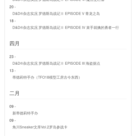
20 -
D&D®杂志实况 罗德斯岛战记Ⅱ EPISODE V 青龙之岛
18 -
D&D®杂志实况 罗德斯岛战记Ⅱ EPISODE IV 束手就擒的勇者一行
四月
23 -
D&D®杂志实况 罗德斯岛战记Ⅱ EPISODE III 海盗据点
13 -
蒂德莉特手办（TFO18模型工房古今东西）
二月
09 -
新蒂德莉特手办
09 -
角川Sneaker文库Vol.2罗岛参战卡