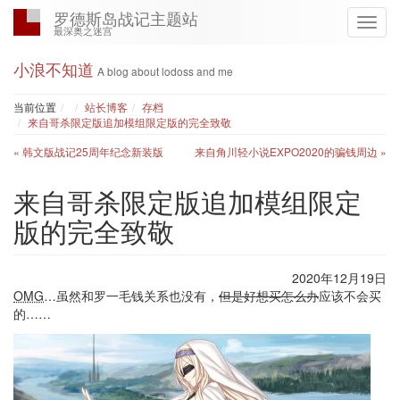
罗德斯岛战记主题站
最深奥之迷宫
小浪不知道
A blog about lodoss and me
Home
当前位置
站长博客
存档
来自哥杀限定版追加模组限定版的完全致敬
« 韩文版战记25周年纪念新装版
来自角川轻小说EXPO2020的骗钱周边 »
来自哥杀限定版追加模组限定
版的完全致敬
2020年12月19日
OMG
…虽然和罗一毛钱关系也没有，
但是好想买怎么办
应该不会买
的……