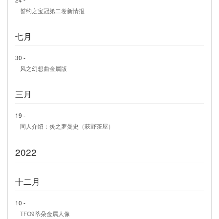
誓约之宝冠第二卷新情报
七月
30 -
风之幻想曲金属版
三月
19 -
同人介绍：炎之罗曼史（萩野茶屋）
2022
十二月
10 -
TFO9蒂朵金属人像