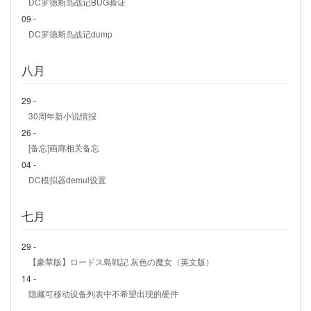
DC罗德斯岛战记BUG验证
09 -
DC罗德斯岛战记dump
八月
29 -
30周年新小说情报
26 -
[备忘]画廊相关备忘
04 -
DC模拟器demul设置
七月
29 -
【豪華版】ロードス島戦記 灰色の魔女（英文版）
14 -
隐藏可移动设备列表中不希望出现的硬件