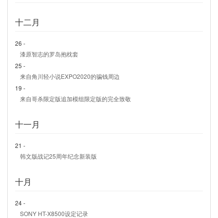
十二月
26 -
漆原智志的罗岛抱枕套
25 -
来自角川轻小说EXPO2020的骗钱周边
19 -
来自哥杀限定版追加模组限定版的完全致敬
十一月
21 -
韩文版战记25周年纪念新装版
十月
24 -
SONY HT-X8500设定记录