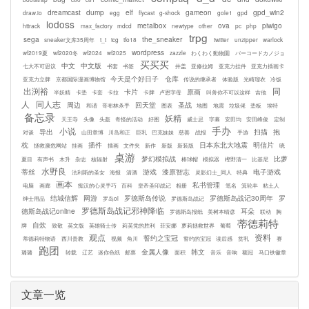
dreamcast
dump
elf
gameon
gpd_win2
draw.io
egg
flycast
g-shock
gole1
gpd
lodoss
metalbox
ova
piwigo
httrack
max_factory
mdcd
newtype
other
pc
php
trpg
sega
the_sneaker
sneaker文库35周年
t_t
tcg
tfo18
twitter
unzipper
warlock
wordpress
wf2019夏
wf2020冬
wf2024
wf2025
zazzle
わくわく動物園
バーコードカノジョ
买买买
中文
中文版
七大不可思议
书套
书签
井盖
亚修拉姆
亚克力挂件
亚克力插画卡
今天是个好日子
仓库
亚克力立牌
京都国际漫画博物馆
传说的继承者
体验版
光崎瑠衣
冷饭
出渕裕
同
卡片
原画
半妖精
卡垫
卡套
卡拉
卡牌
卢恩字母
叫兽你不可以这样
吉他
人
同人志
周边
回天堂
圣战
和谐
哥布林杀手
图表
地图
地震
垃圾佬
垫板
埃特
备忘录
妖精
天王寺
头像
头盔
奇怪的活动
好图
威士忌
字幕
安田均
安田峰俊
定制
手办
小说
导出
扫描
抱
对谈
山田章博
川岛和正
巨乳
巴克妹妹
慈善
战报
手游
枕
插件
日本东北大地震
明信片
拯救濒危网站
挂画
插画
文件夹
新作
新版
新装版
晓
桌游
梦幻模拟战
比萝
夏目
有声书
木升
杂志
核辐射
棒球帽
模拟器
樫野清一
比基尼
水野良
蒂丝
游戏
漆原智志
电子游戏
法利斯的圣女
海报
清酒
灵影幻士_同人
特典
画本
私书管理
电脑
画廊
痴汉的心灵手巧
百科
皇帝圣印战记
相册
笔名
箕轮丰
粘土人
结城信辉
网游
罗德斯岛传说
罗德斯岛战记30周年
罗
绅士用品
罗岛ol
罗德斯岛战记
罗德斯岛战记邪神降临
德斯岛战记online
耳朵
罗德斯岛报纸
美树本晴彦
联动
胸
蒂德莉特
自炊
牌
致敬
英文版
英雄骑士传
莉芙党的胜利
菲安娜
萝莉拯救世界
葡萄
观点
资料
誓约之宝冠
蒂德莉特物语
西川贵教
视频
角川
誓约的宝冠
读后感
贫乳
赛
跑团
金属人像
韩文
璐璐
转载
辽艺
迷你色纸
邮票
面积
音乐
音响
额冠
马口铁徽章
文章一览