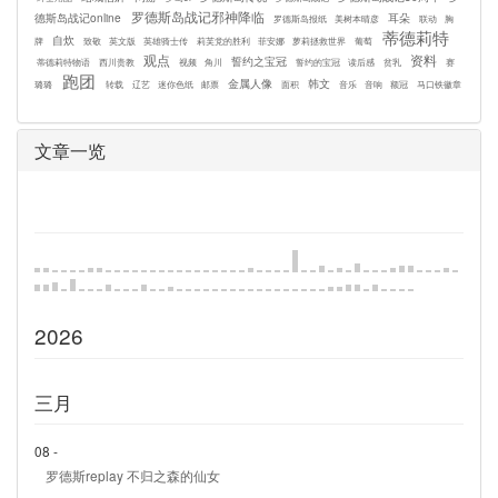
罗德斯岛战记邪神降临
德斯岛战记online
耳朵
罗德斯岛报纸
美树本晴彦
联动
胸
蒂德莉特
自炊
牌
致敬
英文版
英雄骑士传
莉芙党的胜利
菲安娜
萝莉拯救世界
葡萄
观点
资料
誓约之宝冠
蒂德莉特物语
西川贵教
视频
角川
誓约的宝冠
读后感
贫乳
赛
跑团
金属人像
韩文
璐璐
转载
辽艺
迷你色纸
邮票
面积
音乐
音响
额冠
马口铁徽章
文章一览
2026
三月
08 -
罗德斯replay 不归之森的仙女