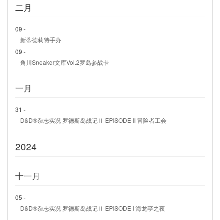
二月
09 -
新蒂德莉特手办
09 -
角川Sneaker文库Vol.2罗岛参战卡
一月
31 -
D&D®杂志实况 罗德斯岛战记Ⅱ EPISODE II 冒险者工会
2024
十一月
05 -
D&D®杂志实况 罗德斯岛战记Ⅱ EPISODE I 海龙亭之夜