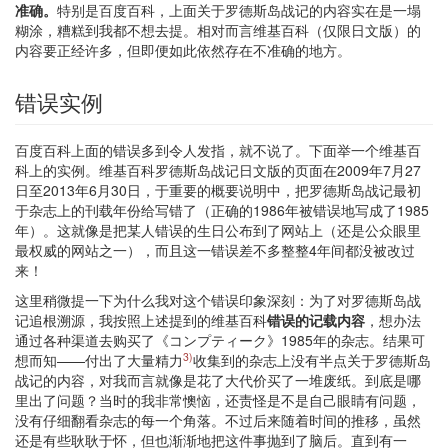
准确。
特别是百度百科，上面关于罗德斯岛战记的内容实在是一塌
糊涂，糟糕到我都不想去提。相对而言维基百科（仅限日文版）的
内容要正经许多，但即便如此依然存在不准确的地方。
错误实例
百度百科上面的错误多到令人发指，就不说了。下面举一个维基百
科上的实例。维基百科罗德斯岛战记日文版的页面在2009年7月27
日至2013年6月30日，于重要的概要说明中，把罗德斯岛战记最初
于杂志上的刊载年份给写错了（正确的1986年被错误地写成了1985
年）。这就像是把某人错误的生日公布到了网站上（还是公众眼里
最权威的网站之一），而且这一错误差不多整整4年间都没被改过
来！
这里稍微提一下为什么我对这个错误印象深刻：为了对罗德斯岛战
记追根溯源，我按照上述提到的维基百科
错误的记载内容
，想办法
通过各种渠道去购买了《コンプティーク》1985年的杂志。结果可
3)
想而知——付出了大量精力
收集到的杂志上没有半点关于罗德斯岛
战记的内容，对我而言就像是花了大代价买了一堆废纸。到底是哪
里出了问题？当时的我非常懊恼，还责怪是不是自己眼睛有问题，
没有仔细翻看杂志的每一个角落。不过后来随着时间的推移，虽然
还是有些耿耿于怀，但也渐渐地把这件事抛到了脑后。直到有一