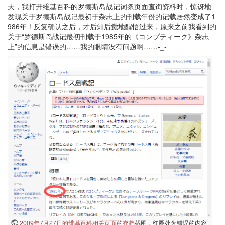
天，我打开维基百科的罗德斯岛战记词条页面查询资料时，惊讶地
发现关于罗德斯岛战记最初于杂志上的刊载年份的记载居然变成了1
986年！反复确认之后，才后知后觉地醒悟过来，原来之前我看到的
关于“罗德斯岛战记最初刊载于1985年的《コンプティーク》杂志
上”的信息是错误的……我的眼睛没有问题啊……-_-
2009年7月27日的维基百科相关页面的存档
截图，红圈处为错误的内容