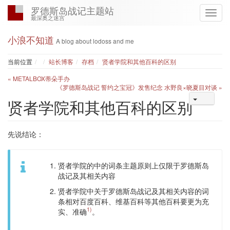
罗德斯岛战记主题站
最深奥之迷宫
小浪不知道
A blog about lodoss and me
Home
当前位置
站长博客
存档
贤者学院和其他百科的区别
« METALBOX蒂朵手办
《罗德斯岛战记 誓约之宝冠》发售纪念 水野良×晓夏目对谈 »
贤者学院和其他百科的区别
先说结论：
贤者学院的中的词条主题原则上仅限于罗德斯岛
战记及其相关内容
贤者学院中关于罗德斯岛战记及其相关内容的词
条相对百度百科、维基百科等其他百科要更为充
1)
实、准确
。