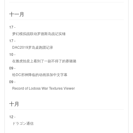
十一月
17 -
梦幻模拟战联动罗德斯岛战记实锤
17 -
DAC2019罗岛桌跑团记录
10 -
在雅虎拍卖上看到了一副不得了的赛璐璐
09 -
给DC邪神降临的动画添加中文字幕
09 -
Record of Lodoss War Textures Viewer
十月
12 -
ドラゴン通信