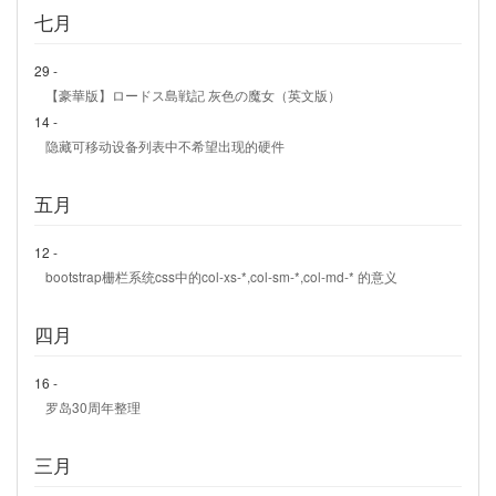
七月
29 -
【豪華版】ロードス島戦記 灰色の魔女（英文版）
14 -
隐藏可移动设备列表中不希望出现的硬件
五月
12 -
bootstrap栅栏系统css中的col-xs-*,col-sm-*,col-md-* 的意义
四月
16 -
罗岛30周年整理
三月