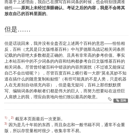
而基于上述理由，我自己在撰写百科词条的时候，也会特别强调准
确性——
原则上未经过亲眼确认、考证之后的内容，我是不会将其
放在自己的百科里面的
。
但是……
但是话说回来，我并没有全盘否定上述两个百科的意思——恰恰相
反，百科（尤其是日文版维基百科）中与罗德斯岛战记相关词条所
记载的内容绝大多数都是正确的、且具有非常高的参考价值。事实
上本站百科中的不少词条的内容和结构都参考自日文版维基百科的
相关词条。尽管曾经被百科中错误的内容所困扰（不过谁又能保证
自己不会出错呢？），尽管百度百科上横行着一大群“莫名其妙不知
道在搞什么的随意复制粘贴怪”（有些可能真的不是人类，只是机器
人在无差别自动填充内容），但是毫无疑问，百科上那些默默撰
写、编辑词条的奉献者们都是伟大的巨人，而努力想要站在这些巨
人肩膀上的我，理应由衷地向他们致以最高的敬意。
百科
1)
2)
,
截至本页面最后一次更新。
3)
因为是几十年前的东西，而且杂志和一般书籍不同，通常不会重
版，所以存世量相对很少，收集非常不易。