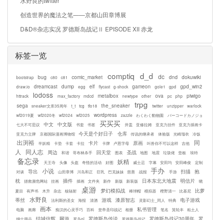
水野良的twitter
创造世界的魔法之笔——京都山田章博展
D&D®杂志实况 罗德斯岛战记Ⅱ EPISODE XII 赤龙
标签一览
comptiq
d_d
dc
bug
comic_market
dnd
dokuwiki
bootstrap
c80
c81
dreamcast
dump
elf
gameon
gpd_win2
draw.io
egg
flycast
g-shock
gole1
gpd
lodoss
metalbox
ova
piwigo
httrack
max_factory
mdcd
newtype
other
pc
php
trpg
sega
the_sneaker
sneaker文库35周年
t_t
tcg
tfo18
twitter
unzipper
warlock
wordpress
wf2019夏
wf2020冬
wf2024
wf2025
zazzle
わくわく動物園
バーコードカノジョ
买买买
中文
中文版
七大不可思议
书套
书签
井盖
亚修拉姆
亚克力挂件
亚克力插画卡
今天是个好日子
仓库
亚克力立牌
京都国际漫画博物馆
传说的继承者
体验版
光崎瑠衣
冷饭
出渕裕
同
卡片
原画
半妖精
卡垫
卡套
卡拉
卡牌
卢恩字母
叫兽你不可以这样
吉他
人
同人志
周边
回天堂
圣战
和谐
哥布林杀手
图表
地图
地震
垃圾佬
垫板
埃特
备忘录
妖精
天王寺
头像
头盔
奇怪的活动
好图
威士忌
字幕
安田均
安田峰俊
定制
手办
小说
导出
扫描
抱
对谈
山田章博
川岛和正
巨乳
巴克妹妹
慈善
战报
手游
枕
插件
日本东北大地震
明信片
拯救濒危网站
挂画
插画
文件夹
新作
新版
新装版
晓
桌游
梦幻模拟战
比萝
夏目
有声书
木升
杂志
核辐射
棒球帽
模拟器
樫野清一
比基尼
水野良
蒂丝
游戏
漆原智志
电子游戏
法利斯的圣女
海报
清酒
灵影幻士_同人
特典
画本
私书管理
电脑
画廊
痴汉的心灵手巧
百科
皇帝圣印战记
相册
笔名
箕轮丰
粘土人
结城信辉
网游
罗德斯岛传说
罗德斯岛战记30周年
罗
绅士用品
罗岛ol
罗德斯岛战记