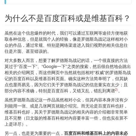
为什么不是百度百科或是维基百科？
虽然在这个信息爆炸的时代，我们可以通过互联网等途径方便地获
取各种信息，但是就我个人的经验，像是罗德斯岛战记这样相对小
众的作品，通过常规、特别是网络渠道进入我们视野的相关信息往
往是片面、甚至错误的。
对大多数人而言，想要了解罗德斯岛战记的话，一个很直接的方法
莫过于“百度一下”、“Google一下”之类的搜索，然后很自然地会跳出
相关的介绍网页，而这些网页中当然就包括相对“权威”的罗德斯岛战
记的百度百科以及维基百科页面。确实这种方法简单明了，但其缺
点也显而易见，因为它们关于罗德斯岛战记的信息量实在太少；且
2)
部分内容不准确，特别是百度百科，又错又乱，错乱到离谱
。
虽然罗德斯岛战记这一作品虽然相对小众，但其内容本身并没有少
到能用一张、或是几张网页就能介绍完。而无论是百度百科也好，
维基百科也好，其关于罗德斯岛战记的相关内容的介绍都非常简单
且不完整（日文版的维基百科相对内容要丰富一些，但也实在算不
上是详尽）。
另一点，也是更为重要的一点，
百度百科和维基百科上的内容未必