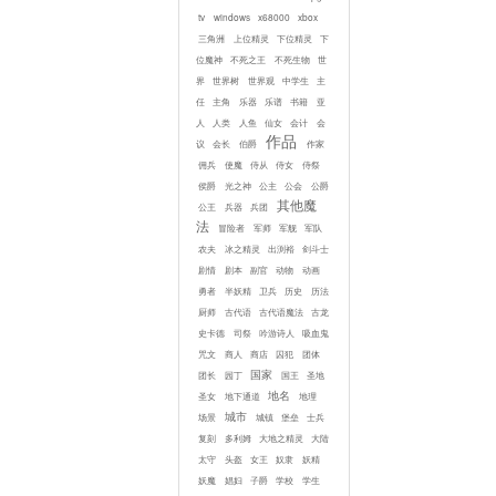
tv
windows
x68000
xbox
三角洲
上位精灵
下位精灵
下
位魔神
不死之王
不死生物
世
界
世界树
世界观
中学生
主
任
主角
乐器
乐谱
书籍
亚
人
人类
人鱼
仙女
会计
会
作品
议
会长
伯爵
作家
佣兵
使魔
侍从
侍女
侍祭
侯爵
光之神
公主
公会
公爵
其他魔
公王
兵器
兵团
法
冒险者
军师
军舰
军队
农夫
冰之精灵
出渕裕
剑斗士
剧情
剧本
副官
动物
动画
勇者
半妖精
卫兵
历史
历法
厨师
古代语
古代语魔法
古龙
史卡德
司祭
吟游诗人
吸血鬼
咒文
商人
商店
囚犯
团体
国家
团长
园丁
国王
圣地
地名
圣女
地下通道
地理
城市
场景
城镇
堡垒
士兵
复刻
多利姆
大地之精灵
大陆
太守
头盔
女王
奴隶
妖精
妖魔
娼妇
子爵
学校
学生