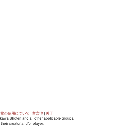
作物の使用について
|
留言簿
|
关于
awa Shoten and all other applicable groups.
o their creator and/or player.