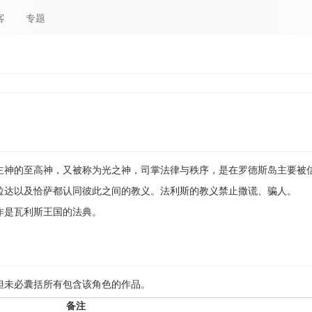
客
专题
主神的至高神，又被称为光之神，司掌法律与秩序，是在罗德斯岛主要被
拉达以及恰萨都认同彼此之间的教义。法利斯的教义禁止撒谎、骗人。
作是瓦利斯王国的法典。
但未必囊括所有包含该角色的作品。
备注