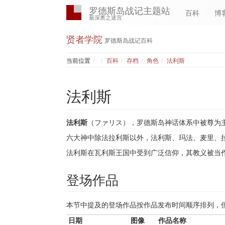
罗德斯岛战记主题站
百科
博
最深奥之迷宫
贤者学院
罗德斯岛战记百科
Home
当前位置
百科
存档
角色
法利斯
法利斯
法利斯
（ファリス），罗德斯岛神话体系中被尊为
六大神中除法拉利斯以外，法利斯、玛法、麦里、
法利斯在瓦利斯王国中受到广泛信仰，其教义被当
登场作品
本节中提及的登场作品按作品发布时间顺序排列，
日期
图像
作品名称