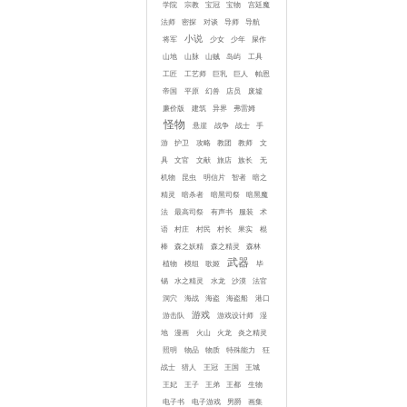
学院
宗教
宝冠
宝物
宫廷魔
法师
密探
对谈
导师
导航
小说
将军
少女
少年
屎作
山地
山脉
山贼
岛屿
工具
工匠
工艺师
巨乳
巨人
帕恩
帝国
平原
幻兽
店员
废墟
廉价版
建筑
异界
弗雷姆
怪物
悬崖
战争
战士
手
游
护卫
攻略
教团
教师
文
具
文官
文献
旅店
族长
无
机物
昆虫
明信片
智者
暗之
精灵
暗杀者
暗黑司祭
暗黑魔
法
最高司祭
有声书
服装
术
语
村庄
村民
村长
果实
棍
棒
森之妖精
森之精灵
森林
武器
植物
模组
歌姬
毕
锡
水之精灵
水龙
沙漠
法官
洞穴
海战
海盗
海盗船
港口
游戏
游击队
游戏设计师
湿
地
漫画
火山
火龙
炎之精灵
照明
物品
物质
特殊能力
狂
战士
猎人
王冠
王国
王城
王妃
王子
王弟
王都
生物
电子书
电子游戏
男爵
画集