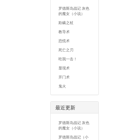
罗德斯岛战记 灰色
的魔女（小说）
欺瞒之杖
教导术
恐慌术
死亡之刃
吃我一击！
显现术
开门术
鬼火
最近更新
罗德斯岛战记 灰色
的魔女（小说）
罗德斯岛战记（小