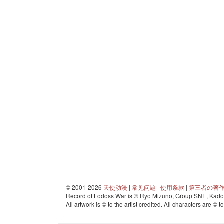
© 2001-2026
天使动漫
|
常见问题
|
使用条款
|
第三者の著
Record of Lodoss War is © Ryo Mizuno, Group SNE, Kadok
All artwork is © to the artist credited. All characters are © t