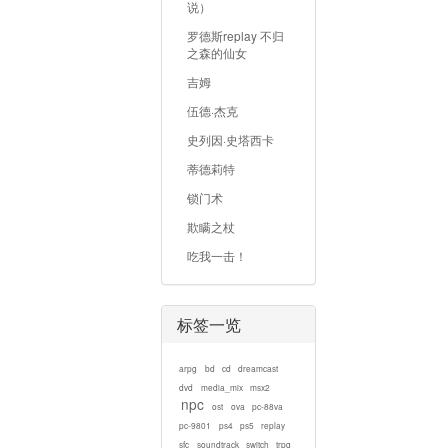
说）
罗德斯replay 不归
之森的仙女
吉姆
伍德·杰克
史列因·史塔西卡
蒂德莉特
锁门术
欺瞒之杖
吃我一击！
标签一览
arpg
bd
cd
dreamcast
dvd
media_mix
msx2
npc
ost
ova
pc-88va
pc-9801
ps4
ps5
replay
sfc
soundtrack
switch
trpg