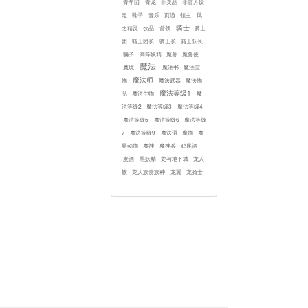
青年团
青龙
非卖品
非官方设
定
鞋子
音乐
页游
领主
风
骑士
之精灵
饮品
首领
骑士
团
骑士团长
骑士长
骑士队长
骗子
高等妖精
魔兽
魔兽使
魔法
魔境
魔法书
魔法宝
魔法师
物
魔法武器
魔法物
魔法等级1
品
魔法生物
魔
法等级2
魔法等级3
魔法等级4
魔法等级5
魔法等级6
魔法等级
7
魔法等级9
魔法语
魔物
魔
界动物
魔神
魔神兵
鸡尾酒
麦酒
黑妖精
龙与地下城
龙人
族
龙人族贵族种
龙翼
龙骑士