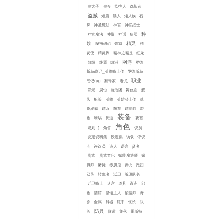
皇太子
皇帝
监护人
盗墓者
盗贼
短篇
矮人
矮人族
石
碑
神圣魔法
神官
神官战士
种
神官魔法
神殿
神话
祭器
族
精灵
秘密组织
管家
精
灵使
精灵界
精神之精灵
红龙
网游
组织
终焉
绿洲
罗德
斯岛战记_英雄骑士传
罗德斯岛
职业
战记rpg
翻译家
老龙
背景
腐蚀
自治团
舞台剧
舰
队
船长
英雄
英雄骑士传
草
原妖精
药水
药草
药草师
蛮
装备
族
蜥蜴
街道
要塞
角色
规则书
角笛
议员
设定资料集
设定集
访谈
评议
会
评议员
诗人
语言
贤者
贵族
贵族文化
赋能魔法师
赌
博师
赌徒
赤肌鬼
赤龙
跑团
记录
转生者
近卫
近卫队长
近卫骑士
迷宫
道具
遗迹
部
族
酒馆
酒馆主人
酿酒师
野
兽
金属
钝器
铠甲
镇长
队
防具
长
隧道
集落
霍斯特