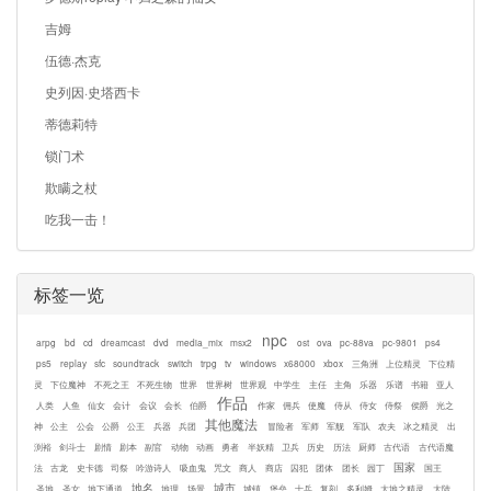
吉姆
伍德·杰克
史列因·史塔西卡
蒂德莉特
锁门术
欺瞒之杖
吃我一击！
标签一览
npc
arpg
bd
cd
dreamcast
dvd
media_mix
msx2
ost
ova
pc-88va
pc-9801
ps4
ps5
replay
sfc
soundtrack
switch
trpg
tv
windows
x68000
xbox
三角洲
上位精灵
下位精
灵
下位魔神
不死之王
不死生物
世界
世界树
世界观
中学生
主任
主角
乐器
乐谱
书籍
亚人
作品
人类
人鱼
仙女
会计
会议
会长
伯爵
作家
佣兵
使魔
侍从
侍女
侍祭
侯爵
光之
其他魔法
神
公主
公会
公爵
公王
兵器
兵团
冒险者
军师
军舰
军队
农夫
冰之精灵
出
渕裕
剑斗士
剧情
剧本
副官
动物
动画
勇者
半妖精
卫兵
历史
历法
厨师
古代语
古代语魔
国家
法
古龙
史卡德
司祭
吟游诗人
吸血鬼
咒文
商人
商店
囚犯
团体
团长
园丁
国王
地名
城市
圣地
圣女
地下通道
地理
场景
城镇
堡垒
士兵
复刻
多利姆
大地之精灵
大陆