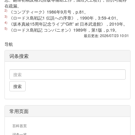
在疏漏。
2)
《コンプティーク》1986年9月号，p.81。
3)
《ロードス島戦記1 伝説への序章》，1990年，3:59-4:01。
4)
《坂本真綾15周年記念ライブ“Gift” at 日本武道館》，2010年。
5)
《ロードス島戦記 コンパニオン》1989年，第1版，p.19。
最后更改:
2026/07/23 10:01
导航
词条搜索
搜索
常用页面
百科首页
词条一览