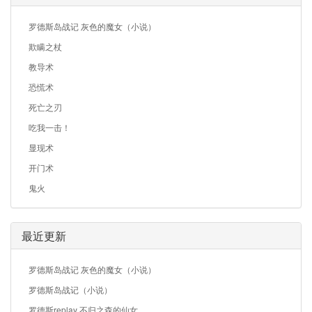
罗德斯岛战记 灰色的魔女（小说）
欺瞒之杖
教导术
恐慌术
死亡之刃
吃我一击！
显现术
开门术
鬼火
最近更新
罗德斯岛战记 灰色的魔女（小说）
罗德斯岛战记（小说）
罗德斯replay 不归之森的仙女