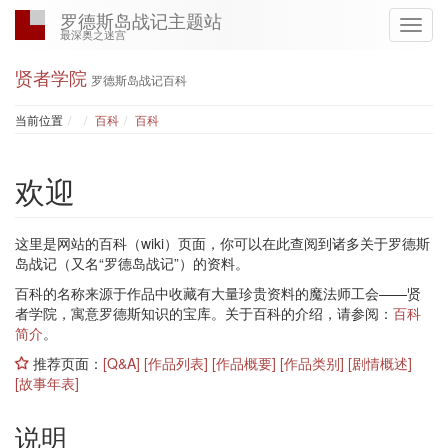
罗德斯岛战记主题站
最深奥之迷宫
贤者学院
罗德斯岛战记百科
Home
当前位置
百科
百科
欢迎
这里是网站的百科（wiki）页面，你可以在此查阅到诸多关于罗德斯
岛战记（又名“罗德岛战记”）的资料。
百科的名称来源于作品中收藏有大量珍贵资料的魔法师工会——贤
者学院，寓意罗德斯知识的宝库。关于百科的介绍，请参阅：
百科
简介
。
推荐页面：
[Q&A]
[作品列表]
[作品概要]
[作品类别]
[剧情概述]
[故事年表]
说明