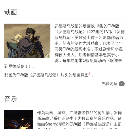
动画
罗德斯岛战记的动画以13集的OVA版
《罗德斯岛战记》和27集的TV版《罗德
斯岛战记－英雄骑士传－》两部作品为
主。前者的制作尤其精良，代表了当年
同类OVA的最高水准，不过剧情和小说
有较大出入。后者剧情基本忠实于小
说，每集均附带Q版短篇动画《欢迎来
到罗德斯岛！》。
3)
配图为OVA版《罗德斯岛战记》片头的动画截图
。
关联词条
5
音乐
作为动画、游戏、广播剧等作品的衍生物，罗德
斯岛战记系列还诞生了为数众多的音乐作品。诸
如由Sherry演唱的OVA版《罗德斯岛战记》主题