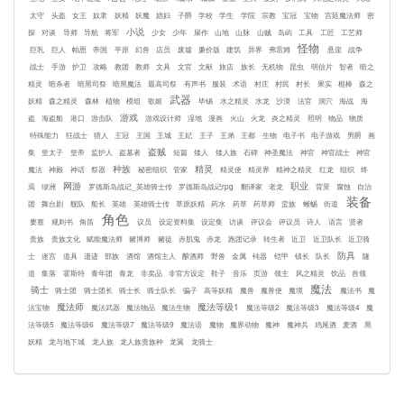
太守
头盔
女王
奴隶
妖精
妖魔
娼妇
子爵
学校
学生
学院
宗教
宝冠
宝物
宫廷魔法师
密
小说
探
对谈
导师
导航
将军
少女
少年
屎作
山地
山脉
山贼
岛屿
工具
工匠
工艺师
怪物
巨乳
巨人
帕恩
帝国
平原
幻兽
店员
废墟
廉价版
建筑
异界
弗雷姆
悬崖
战争
战士
手游
护卫
攻略
教团
教师
文具
文官
文献
旅店
族长
无机物
昆虫
明信片
智者
暗之
精灵
暗杀者
暗黑司祭
暗黑魔法
最高司祭
有声书
服装
术语
村庄
村民
村长
果实
棍棒
森之
武器
妖精
森之精灵
森林
植物
模组
歌姬
毕锡
水之精灵
水龙
沙漠
法官
洞穴
海战
海
游戏
盗
海盗船
港口
游击队
游戏设计师
湿地
漫画
火山
火龙
炎之精灵
照明
物品
物质
特殊能力
狂战士
猎人
王冠
王国
王城
王妃
王子
王弟
王都
生物
电子书
电子游戏
男爵
画
盗贼
集
皇太子
皇帝
监护人
盗墓者
短篇
矮人
矮人族
石碑
神圣魔法
神官
神官战士
神官
种族
精灵
魔法
神殿
神话
祭器
秘密组织
管家
精灵使
精灵界
精神之精灵
红龙
组织
终
网游
职业
焉
绿洲
罗德斯岛战记_英雄骑士传
罗德斯岛战记rpg
翻译家
老龙
背景
腐蚀
自治
装备
团
舞台剧
舰队
船长
英雄
英雄骑士传
草原妖精
药水
药草
药草师
蛮族
蜥蜴
街道
角色
要塞
规则书
角笛
议员
设定资料集
设定集
访谈
评议会
评议员
诗人
语言
贤者
贵族
贵族文化
赋能魔法师
赌博师
赌徒
赤肌鬼
赤龙
跑团记录
转生者
近卫
近卫队长
近卫骑
防具
士
迷宫
道具
遗迹
部族
酒馆
酒馆主人
酿酒师
野兽
金属
钝器
铠甲
镇长
队长
隧
道
集落
霍斯特
青年团
青龙
非卖品
非官方设定
鞋子
音乐
页游
领主
风之精灵
饮品
首领
魔法
骑士
骑士团
骑士团长
骑士长
骑士队长
骗子
高等妖精
魔兽
魔兽使
魔境
魔法书
魔
魔法师
魔法等级1
法宝物
魔法武器
魔法物品
魔法生物
魔法等级2
魔法等级3
魔法等级4
魔
法等级5
魔法等级6
魔法等级7
魔法等级9
魔法语
魔物
魔界动物
魔神
魔神兵
鸡尾酒
麦酒
黑
妖精
龙与地下城
龙人族
龙人族贵族种
龙翼
龙骑士