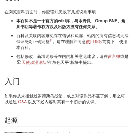
在浏览百科页面时，你应该知悉以下几点说明事项：
本百科不是一个官方的wiki库，与水野良、Group SNE、角
川书店等著作权方以及出版方没有任何关系。
百科及关联内容难免存在错误和疏漏，站内的所有信息均无法
1)
保证绝对正确完整
。请在理解并同意
使用条款
前提下，使用
本百科。
包括修改、新增词条等在内的相关意见建议，请在
留言簿
或是
天使动漫论坛
的“灰色天平”板块中提出。
入门
如果你从未接触过罗德斯岛战记，或是对该作品不甚了解，那么可
以通过
Q&A
以及下述内容对其有一个初步的认识。
起源