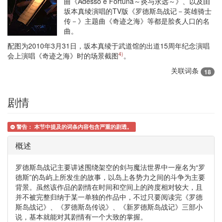
曲《Adèsso e Fortuna～炎与永远～》、以及由
坂本真绫演唱的TV版《罗德斯岛战记－英雄骑士
传－》主题曲《奇迹之海》等都是脍炙人口的名
曲。
配图为2010年3月31日，坂本真绫于武道馆的出道15周年纪念演唱
4)
会上演唱《奇迹之海》时的场景截图
。
关联词条
18
剧情
警告：
本节中提及的词条内容包含
严重的剧透
。
概述
罗德斯岛战记主要讲述围绕架空的剑与魔法世界中一座名为“罗
德斯”的岛屿上所发生的故事，以岛上各势力之间的斗争为主要
背景。虽然该作品的剧情在时间和空间上的跨度相对较大，且
并不被完整归纳于某一单独的作品中，不过只要阅读完《罗德
斯岛战记》、《罗德斯岛传说》、《新罗德斯岛战记》三部小
说，基本就能对其剧情有一个大致的掌握。