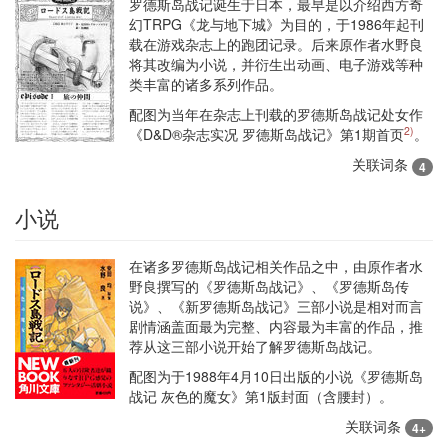
罗德斯岛战记诞生于日本，最早是以介绍西方奇
幻TRPG《龙与地下城》为目的，于1986年起刊
载在游戏杂志上的跑团记录。后来原作者水野良
将其改编为小说，并衍生出动画、电子游戏等种
类丰富的诸多系列作品。
配图为当年在杂志上刊载的罗德斯岛战记处女作
2)
《D&D®杂志实况 罗德斯岛战记》第1期首页
。
关联词条
4
小说
在诸多罗德斯岛战记相关作品之中，由原作者水
野良撰写的《罗德斯岛战记》、《罗德斯岛传
说》、《新罗德斯岛战记》三部小说是相对而言
剧情涵盖面最为完整、内容最为丰富的作品，推
荐从这三部小说开始了解罗德斯岛战记。
配图为于1988年4月10日出版的小说《罗德斯岛
战记 灰色的魔女》第1版封面（含腰封）。
关联词条
4+