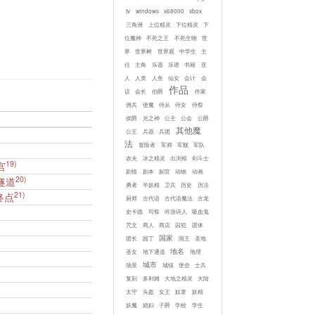
tv
windows
x68000
xbox
三角洲
上位精灵
下位精灵
下
位魔神
不死之王
不死生物
世
界
世界树
世界观
中学生
主
任
主角
乐器
乐谱
书籍
亚
人
人类
人鱼
仙女
会计
会
作品
议
会长
伯爵
作家
佣兵
使魔
侍从
侍女
侍祭
侯爵
光之神
公主
公会
公爵
其他魔
公王
兵器
兵团
法
冒险者
军师
军舰
军队
农夫
冰之精灵
出渕裕
剑斗士
19)
宫
剧情
剧本
副官
动物
动画
20)
隧道
勇者
半妖精
卫兵
历史
历法
21)
终点
厨师
古代语
古代语魔法
古龙
史卡德
司祭
吟游诗人
吸血鬼
咒文
商人
商店
囚犯
团体
国家
团长
园丁
国王
圣地
地名
圣女
地下通道
地理
城市
场景
城镇
堡垒
士兵
复刻
多利姆
大地之精灵
大陆
太守
头盔
女王
奴隶
妖精
妖魔
娼妇
子爵
学校
学生