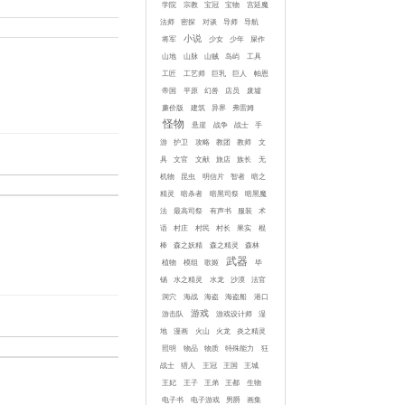
学院
宗教
宝冠
宝物
宫廷魔
法师
密探
对谈
导师
导航
小说
将军
少女
少年
屎作
山地
山脉
山贼
岛屿
工具
工匠
工艺师
巨乳
巨人
帕恩
帝国
平原
幻兽
店员
废墟
廉价版
建筑
异界
弗雷姆
怪物
悬崖
战争
战士
手
游
护卫
攻略
教团
教师
文
具
文官
文献
旅店
族长
无
机物
昆虫
明信片
智者
暗之
精灵
暗杀者
暗黑司祭
暗黑魔
法
最高司祭
有声书
服装
术
语
村庄
村民
村长
果实
棍
棒
森之妖精
森之精灵
森林
武器
植物
模组
歌姬
毕
锡
水之精灵
水龙
沙漠
法官
洞穴
海战
海盗
海盗船
港口
游戏
游击队
游戏设计师
湿
地
漫画
火山
火龙
炎之精灵
照明
物品
物质
特殊能力
狂
战士
猎人
王冠
王国
王城
王妃
王子
王弟
王都
生物
电子书
电子游戏
男爵
画集