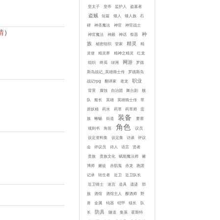
皇太子
皇帝
监护人
盗墓者
盗贼
短篇
矮人
矮人族
石
碑
神圣魔法
神官
神官战士
情
）
种
神官魔法
神殿
神话
祭器
族
精灵
秘密组织
管家
精
灵使
精灵界
精神之精灵
红龙
网游
组织
终焉
绿洲
罗德
斯岛战记_英雄骑士传
罗德斯岛
职业
战记rpg
翻译家
老龙
背景
腐蚀
自治团
舞台剧
舰
队
船长
英雄
英雄骑士传
草
原妖精
药水
药草
药草师
蛮
装备
族
蜥蜴
街道
要塞
角色
规则书
角笛
议员
设定资料集
设定集
访谈
评议
会
评议员
诗人
语言
贤者
贵族
贵族文化
赋能魔法师
赌
博师
赌徒
赤肌鬼
赤龙
跑团
记录
转生者
近卫
近卫队长
近卫骑士
迷宫
道具
遗迹
部
族
酒馆
酒馆主人
酿酒师
野
兽
金属
钝器
铠甲
镇长
队
防具
长
隧道
集落
霍斯特