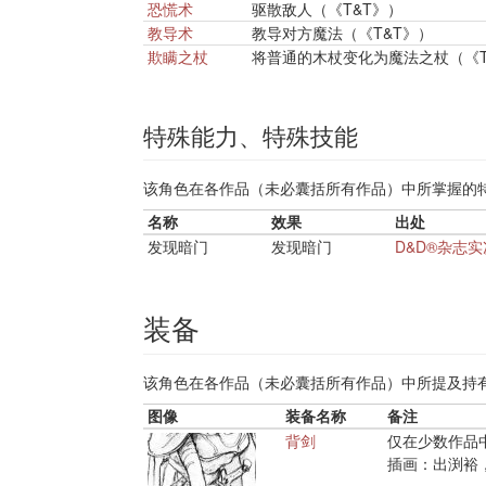
恐慌术
驱散敌人（《T&T》）
教导术
教导对方魔法（《T&T》）
欺瞒之杖
将普通的木杖变化为魔法之杖（《T
特殊能力、特殊技能
该角色在各作品（未必囊括所有作品）中所掌握的
名称
效果
出处
发现暗门
发现暗门
D&D®杂志
装备
该角色在各作品（未必囊括所有作品）中所提及持
图像
装备名称
备注
背剑
仅在少数作品
插画：出渕裕