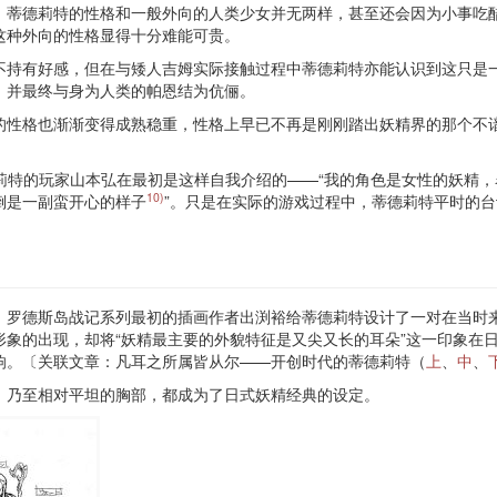
，蒂德莉特的性格和一般外向的人类少女并无两样，甚至还会因为小事吃
这种外向的性格显得十分难能可贵。
不持有好感，但在与矮人吉姆实际接触过程中蒂德莉特亦能认识到这只是
，并最终与身为人类的帕恩结为伉俪。
的性格也渐渐变得成熟稳重，性格上早已不再是刚刚踏出妖精界的那个不
德莉特的玩家山本弘在最初是这样自我介绍的——“我的角色是女性的妖精
10)
倒是一副蛮开心的样子
”。只是在实际的游戏过程中，蒂德莉特平时的
，罗德斯岛战记系列最初的插画作者出渕裕给蒂德莉特设计了一对在当时
象的出现，却将“妖精最主要的外貌特征是又尖又长的耳朵”这一印象在
响。〔关联文章：凡耳之所属皆从尔——开创时代的蒂德莉特（
上
、
中
、
、乃至相对平坦的胸部，都成为了日式妖精经典的设定。