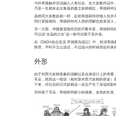
与外界接触并尝试融入人类社会。在大多数作品中
乃至一生都未走出集落的森之妖精相比，蒂德莉特
虽然同大多数妖精一样，起初蒂德莉特对矮人也并
同行冒险期间，蒂德莉特对人类的理解也愈发深入
另一方面，伴随着冒险经历的不断丰富，蒂德莉特
可以说“永远的少女”这一称号仅限于其外表。
在《D&D®杂志实况 罗德斯岛战记》中，扮演蒂
阵营，平时不怎么说话，不过战斗的时候挥起剑来
外形
由于对西方妖精形象的误解以及自身设计上的考量
耳朵，然而这一错误（相对原本西方妖精的容姿）形
下来，对往后的日式妖精这一设定产生了深远的影
另外除了耳朵，蒂德莉特娇小的身躯、金色的长发