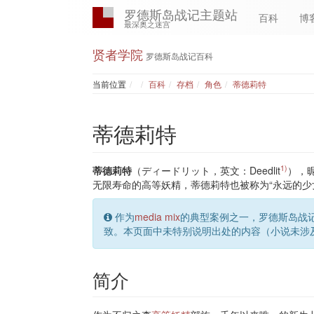
罗德斯岛战记主题站
百科
博
最深奥之迷宫
贤者学院
罗德斯岛战记百科
Home
当前位置
百科
存档
角色
蒂德莉特
蒂德莉特
1)
蒂德莉特
（ディードリット，英文：Deedlit
），
无限寿命的高等妖精，蒂德莉特也被称为“永远的少
作为
media mix
的典型案例之一，罗德斯岛战
致。本页面中未特别说明出处的内容（小说未涉
简介