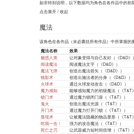
如非特别说明，以下数据均为角色在各作品中的初
点击展开 / 收起
魔法
该角色在各作品（未必囊括所有作品）中所掌握的
魔法名称
效果
魅惑人类
让对象变得与自己友好（《D&D》
阅读魔法
阅读魔法文字（《D&D》）
魔法飞弹
创造出魔法箭矢（《D&D》）
镜影术
创造出施法者的分身（《D&D》）
火球术
通过火球发动攻击（《D&D》）
魔力感知
能够感知魔力的初级魔法（《T&T
锁门术
通过魔力锁闭门扉（《T&T》）
鬼火
创造出魔法光源（《T&T》）
开门术
通过魔力打开门锁（《T&T》）
显现术
让被魔法隐藏的物品显形（《T&T
吃我一击！
强力的攻击魔法（《T&T》）
死亡之刃
让武器威力短时间倍增（《T&T》