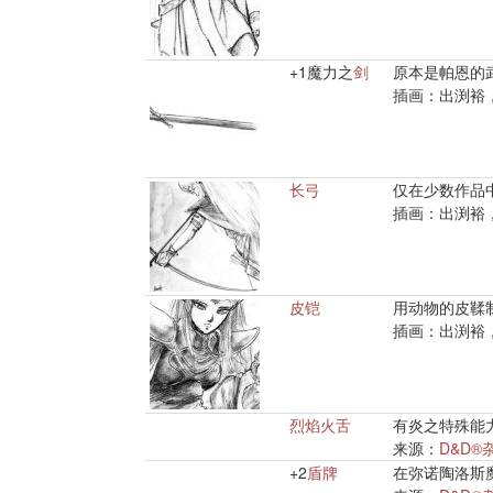
+1魔力之
剑
原本是帕恩的
插画：出渕裕
长弓
仅在少数作品
插画：出渕裕
皮铠
用动物的皮鞣
插画：出渕裕
烈焰火舌
有炎之特殊能
来源：
D&D®
+2
盾牌
在弥诺陶洛斯