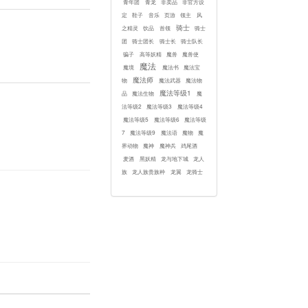
青年团
青龙
非卖品
非官方设
定
鞋子
音乐
页游
领主
风
骑士
之精灵
饮品
首领
骑士
团
骑士团长
骑士长
骑士队长
骗子
高等妖精
魔兽
魔兽使
魔法
魔境
魔法书
魔法宝
魔法师
物
魔法武器
魔法物
魔法等级1
品
魔法生物
魔
法等级2
魔法等级3
魔法等级4
魔法等级5
魔法等级6
魔法等级
7
魔法等级9
魔法语
魔物
魔
界动物
魔神
魔神兵
鸡尾酒
麦酒
黑妖精
龙与地下城
龙人
族
龙人族贵族种
龙翼
龙骑士