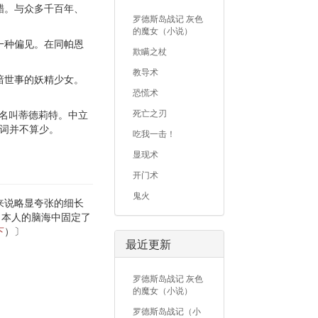
醋。与众多千百年、
罗德斯岛战记 灰色
的魔女（小说）
一种偏见。在同帕恩
欺瞒之杖
教导术
谙世事的妖精少女。
恐慌术
死亡之刃
，名叫蒂德莉特。中立
台词并不算少。
吃我一击！
显现术
开门术
鬼火
来说略显夸张的细长
日本人的脑海中固定了
下
）〕
最近更新
罗德斯岛战记 灰色
的魔女（小说）
罗德斯岛战记（小