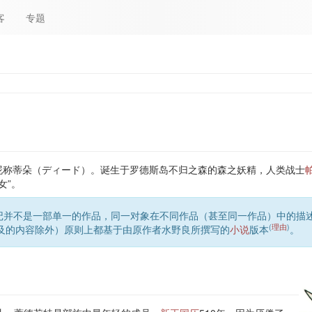
客
专题
昵称蒂朵（ディード）。诞生于罗德斯岛不归之森的森之妖精，人类战士
女”。
记并不是一部单一的作品，同一对象在不同作品（甚至同一作品）中的描
(
理由
)
及的内容除外）原则上都基于由原作者水野良所撰写的
小说
版本
。