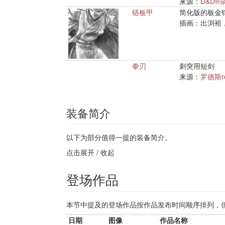
来源：
D&D®
链板甲
简化版的板金
插画：出渕裕
拳刃
刺突用短剑
来源：
罗德斯r
装备简介
以下为部分值得一提的装备简介。
点击展开 / 收起
登场作品
本节中提及的登场作品按作品发布时间顺序排列，
日期
图像
作品名称