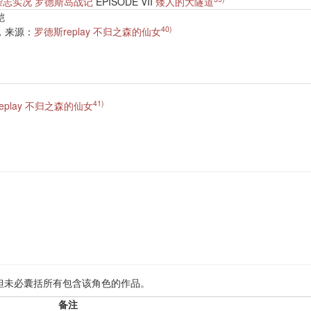
杂志实况 罗德斯岛战记
EPISODE VII
矮人的大隧道
铠
40)
，来源：
罗德斯replay 不归之森的仙女
41)
eplay 不归之森的仙女
但未必囊括所有包含该角色的作品。
备注