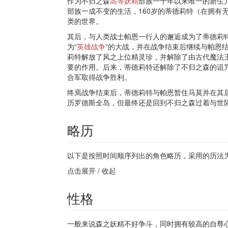
作为不归之森
高等妖精
部族一千年以来唯一的新生
部族一成不变的生活，160岁的蒂德莉特（在拥有
类的世界。
其后，与人类战士帕恩一行人的邂逅成为了蒂德莉
为“
英雄战争
”的大战，并在战争结束后继续与帕恩
莉特解放了风之上位精灵珍，并解除了由古代魔法
要的作用。后来，蒂德莉特还解除了不归之森的诅
合军取得战争胜利。
终焉战争结束后，蒂德莉特与帕恩暂住马莫并在其
历罗德斯全岛，但最终还是回到不归之森过着与世
略历
以下是按照时间顺序列出的角色略历，采用的历法
点击展开 / 收起
性格
一般来说森之妖精不好争斗，同时拥有较高的自尊