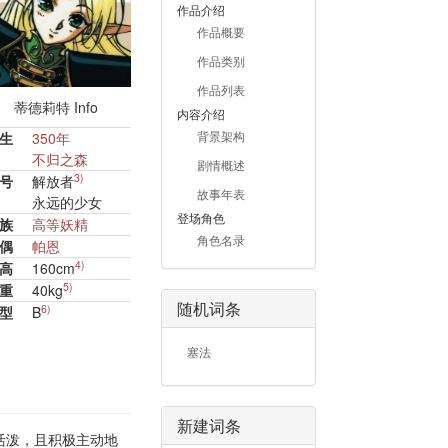
作品介绍
作品概要
作品类别
作品列表
蒂德莉特
Info
内容介绍
背景架构
生
350年
不归之森
剧情概述
3)
号
解放者
故事年表
永远的少女
登场角色
族
高等妖精
角色名录
偶
帕恩
4)
高
160cm
5)
重
40kg
随机词条
6)
型
B
塞法
新建词条
活泼，且积极主动地