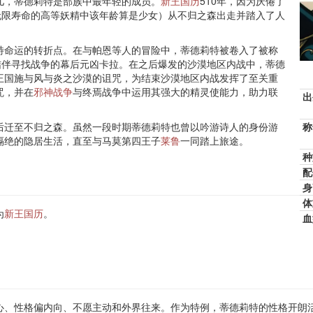
儿，蒂德莉特是部族中最年轻的成员。
新王国历
510年，因为厌倦了
无限寿命的高等妖精中该年龄算是少女）从不归之森出走并踏入了人
特命运的转折点。在与帕恩等人的冒险中，蒂德莉特被卷入了被称
结伴寻找战争的幕后元凶卡拉。在之后爆发的沙漠地区内战中，蒂德
王国施与风与炎之沙漠的诅咒，为结束沙漠地区内战发挥了至关重
咒，并在
邪神战争
与终焉战争中运用其强大的精灵使能力，助力联
出
后迁至不归之森。虽然一段时期蒂德莉特也曾以吟游诗人的身份游
称
隔绝的隐居生活，直至与马莫第四王子
莱鲁
一同踏上旅途。
种
配
身
体
为
新王国历
。
血
心、性格偏内向、不愿主动和外界往来。作为特例，蒂德莉特的性格开朗