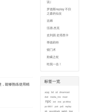
说）
罗德斯replay 不归
之森的仙女
吉姆
伍德·杰克
史列因·史塔西卡
蒂德莉特
锁门术
欺瞒之杖
吃我一击！
标签一览
使，能够熟练使用精
arpg
bd
cd
dreamcast
dvd
media_mix
msx2
npc
ost
ova
pc-88va
pc-9801
ps4
ps5
replay
sfc
soundtrack
switch
trpg