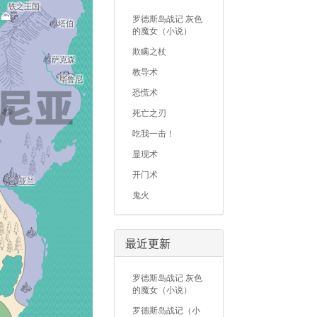
铁之王国
山脉
罗德斯岛战记 灰色
塔伯
的魔女（小说）
欺瞒之杖
萨克森
教导术
毕鲁尼
恐慌术
死亡之刃
吃我一击！
显现术
开门术
亚兰
鬼火
最近更新
罗德斯岛战记 灰色
的魔女（小说）
罗德斯岛战记（小