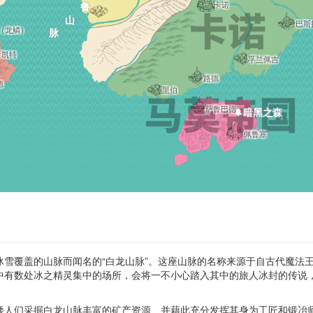
🗻那扎鲁山脉
卡诺
巴斯
（龙鳞）
斯凯特
孚兰佩吉
路德
德
里伯
萨鲁巴德
🌲暗黑之森
佩鲁塞
雪覆盖的山脉而闻名的“白龙山脉”。这座山脉的名称来源于自古代魔法
中有数处冰之精灵集中的场所，会将一不小心踏入其中的旅人冰封的传说
矮人们采掘白龙山脉丰富的矿产资源、并藉此充分发挥其身为工匠和锻冶