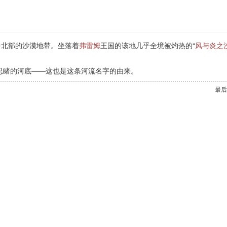
中北部的沙漠地带。坐落着
弗雷姆
王国的该地几乎全境被灼热的“
风与炎之
忍睹的河底——这也是这条河流名字的由来。
最后