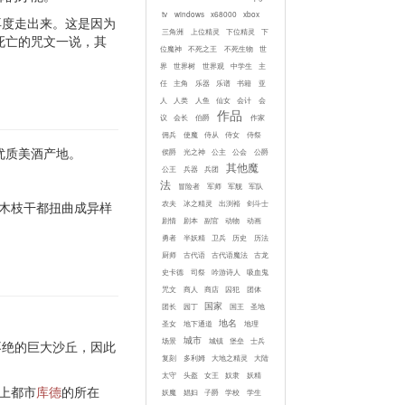
tv
windows
x68000
xbox
再度走出来。这是因为
三角洲
上位精灵
下位精灵
下
死亡的咒文一说，其
位魔神
不死之王
不死生物
世
界
世界树
世界观
中学生
主
任
主角
乐器
乐谱
书籍
亚
人
人类
人鱼
仙女
会计
会
作品
议
会长
伯爵
作家
佣兵
使魔
侍从
侍女
侍祭
优质美酒产地。
侯爵
光之神
公主
公会
公爵
其他魔
公王
兵器
兵团
法
冒险者
军师
军舰
军队
农夫
冰之精灵
出渕裕
剑斗士
树木枝干都扭曲成异样
剧情
剧本
副官
动物
动画
勇者
半妖精
卫兵
历史
历法
厨师
古代语
古代语魔法
古龙
史卡德
司祭
吟游诗人
吸血鬼
咒文
商人
商店
囚犯
团体
国家
团长
园丁
国王
圣地
地名
圣女
地下通道
地理
城市
场景
城镇
堡垒
士兵
不绝的巨大沙丘，因此
复刻
多利姆
大地之精灵
大陆
太守
头盔
女王
奴隶
妖精
上都市
库德
的所在
妖魔
娼妇
子爵
学校
学生