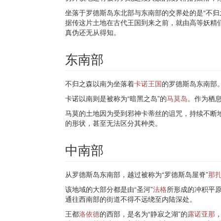
坐落于罗德斯岛东北部与东南部的交界处的是“不归
据传这片土地在古代王国到来之前，就由高等妖精
真伪还无从得知。
东南部
不归之森以南为坐落着
卡诺王国
的罗德斯岛东南部
卡诺以南则是被称为“暗黑之岛”的
马莫岛
。作为栖
马莫的土地因为受到邪神卡蒂丝的诅咒，持续不断地
的形状，甚至无法区分其种类。
中南部
从罗德斯岛东南部，越过被称为“罗德斯岛屋脊”
那
该地域的大部分都是由“圣河”
法格
所形成的冲积平
通往西南部的街道不得不远绕至内陆深处。
王都
洛依德
的西部，是名为“静寂之湖”的
露诺亚那