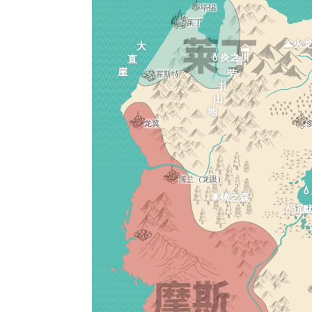
毕锡
莱丁
🌋火
大直崖
🗻鲁劳扎山地
💧炎之川
霍斯特
龙翼
海兰（龙眼）

🌲镜之森
💧沉