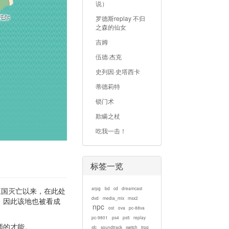
说）
托尔
罗德斯replay 不归
之森的仙女
吉姆
伍德·杰克
史列因·史塔西卡
蒂德莉特
锁门术
欺瞒之杖
吃我一击！
标签一览
arpg
bd
cd
dreamcast
王国灭亡以来，在此处
dvd
media_mix
msx2
，因此该地也被看成
npc
ost
ova
pc-88va
pc-9801
ps4
ps5
replay
师的才能。
sfc
soundtrack
switch
trpg