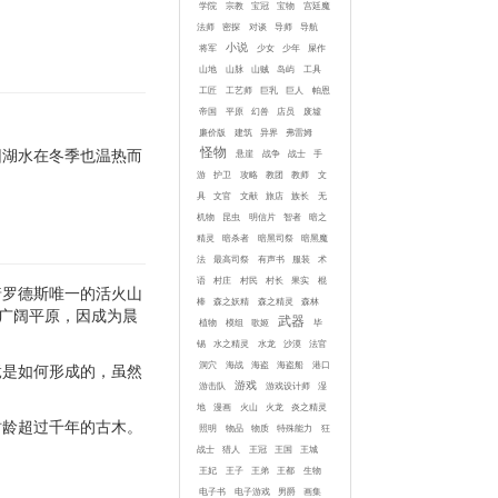
学院
宗教
宝冠
宝物
宫廷魔
法师
密探
对谈
导师
导航
小说
将军
少女
少年
屎作
山地
山脉
山贼
岛屿
工具
工匠
工艺师
巨乳
巨人
帕恩
帝国
平原
幻兽
店员
废墟
廉价版
建筑
异界
弗雷姆
怪物
因湖水在冬季也温热而
悬崖
战争
战士
手
游
护卫
攻略
教团
教师
文
具
文官
文献
旅店
族长
无
机物
昆虫
明信片
智者
暗之
精灵
暗杀者
暗黑司祭
暗黑魔
法
最高司祭
有声书
服装
术
语
村庄
村民
村长
果实
棍
着罗德斯唯一的活火山
棒
森之妖精
森之精灵
森林
广阔平原，因成为晨
武器
植物
模组
歌姬
毕
锡
水之精灵
水龙
沙漠
法官
洞穴
海战
海盗
海盗船
港口
竟是如何形成的，虽然
游戏
游击队
游戏设计师
湿
地
漫画
火山
火龙
炎之精灵
树龄超过千年的古木。
照明
物品
物质
特殊能力
狂
战士
猎人
王冠
王国
王城
王妃
王子
王弟
王都
生物
电子书
电子游戏
男爵
画集