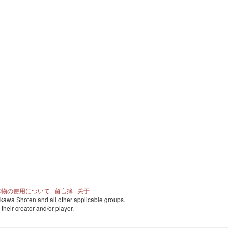
作物の使用について
|
留言簿
|
关于
awa Shoten and all other applicable groups.
o their creator and/or player.