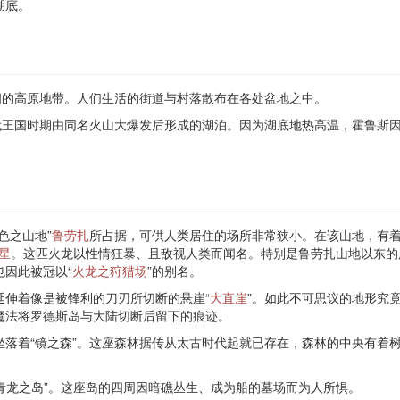
湖底。
闭的高原地带。人们生活的街道与村落散布在各处盆地之中。
代王国时期由同名火山大爆发后形成的湖泊。因为湖底地热高温，霍鲁斯
色之山地”
鲁劳扎
所占据，可供人类居住的场所非常狭小。在该山地，有
星
。这匹火龙以性情狂暴、且敌视人类而闻名。特别是鲁劳扎山地以东的
因此被冠以“
火龙之狩猎场
”的别名。
延伸着像是被锋利的刀刃所切断的悬崖“
大直崖
”。如此不可思议的地形究
魔法将罗德斯岛与大陆切断后留下的痕迹。
落着“镜之森”。这座森林据传从太古时代起就已存在，森林的中央有着
。
“青龙之岛”。这座岛的四周因暗礁丛生、成为船的墓场而为人所惧。