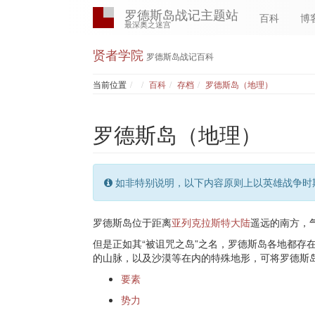
罗德斯岛战记主题站
百科
博
最深奥之迷宫
贤者学院
罗德斯岛战记百科
Home
当前位置
百科
存档
罗德斯岛（地理）
罗德斯岛（地理）
如非特别说明，以下内容原则上以英雄战争时
罗德斯岛位于距离
亚列克拉斯特大陆
遥远的南方，
但是正如其“被诅咒之岛”之名，罗德斯岛各地都存
的山脉，以及沙漠等在内的特殊地形，可将罗德斯
要素
势力