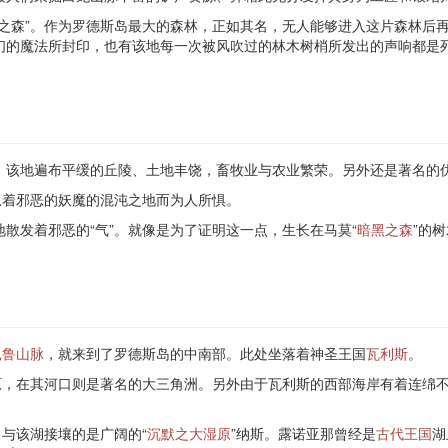
之森”。作为罗德斯岛最大的森林，正如其名，无人能够进入这片森林后
们的魔法所封印，也有该地每一次被风吹过的林木树梢所发出的声响都是
。该地遍布平缓的丘陵、土地丰饶，畜牧业与农业繁荣。另外还是著名的
息着邪恶的妖魔的混沌之地而为人所惧。
散发着邪恶的“气”。就像是为了证明这一点，生长在马莫“
暗黑之森
”的
扎鲁山脉
，就来到了罗德斯岛的中南部。此处坐落着神圣王国
瓦利斯
。
原，在其河口则是著名的大三角洲。另外由于瓦利斯的西部海岸有着连绵
，与该湖接壤的是广阔的“
沉默之大湿原
”纳斯。露诺亚那曾经是
古代王国
湖