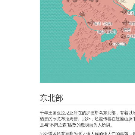
威诺
马
哈肯（龙炎）
巴恩
柳瑟（龙尾）
史卡
石之王国
东北部
千年王国亚拉尼亚所在的罗德斯岛东北部，有着以冰
栖息的冰龙布拉姆德。另外，还流传着在这座山脉
是与“不归之森”匹敌的魔境而为人所惧。
另外该地还有被称为北之矮人族的矮人们的集落，