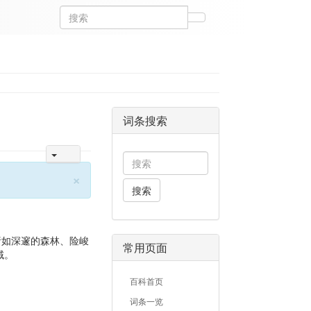
词条搜索
×
搜索
诸如深邃的森林、险峻
常用页面
域。
百科首页
词条一览