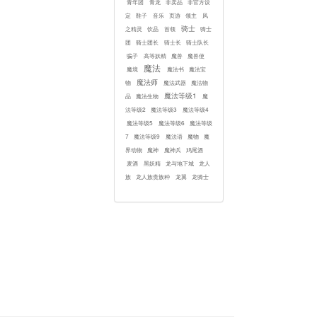
青年团
青龙
非卖品
非官方设
定
鞋子
音乐
页游
领主
风
骑士
之精灵
饮品
首领
骑士
团
骑士团长
骑士长
骑士队长
骗子
高等妖精
魔兽
魔兽使
魔法
魔境
魔法书
魔法宝
魔法师
物
魔法武器
魔法物
魔法等级1
品
魔法生物
魔
法等级2
魔法等级3
魔法等级4
魔法等级5
魔法等级6
魔法等级
7
魔法等级9
魔法语
魔物
魔
界动物
魔神
魔神兵
鸡尾酒
麦酒
黑妖精
龙与地下城
龙人
族
龙人族贵族种
龙翼
龙骑士