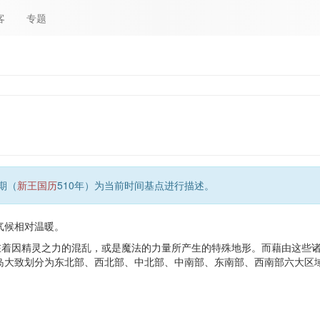
客
专题
期（
新王国历
510年）为当前时间基点进行描述。
气候相对温暖。
在着因精灵之力的混乱，或是魔法的力量所产生的特殊地形。而藉由这些
岛大致划分为东北部、西北部、中北部、中南部、东南部、西南部六大区