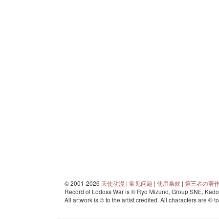
© 2001-2026
天使动漫
|
常见问题
|
使用条款
|
第三者の著
Record of Lodoss War is © Ryo Mizuno, Group SNE, Kadok
All artwork is © to the artist credited. All characters are © t