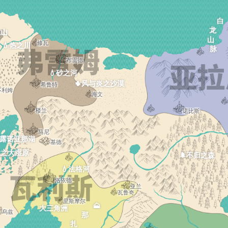
🗻白龙
龙山
修瓦
💧热之川
布雷德
💧砂之河
🌵风与炎之沙漠
希鲁特
多利姆
海文
楼兰
诺比斯
马尼
露诺亚那湖
基德
默之大湿原
🌲不归之森
💧法格河
洛依德
亚兰
瓦鲁奇
里斯摩尔
大三角洲
乌兹