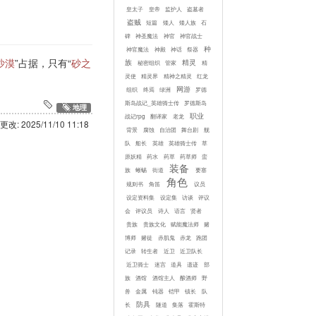
皇太子
皇帝
监护人
盗墓者
盗贼
短篇
矮人
矮人族
石
碑
神圣魔法
神官
神官战士
种
神官魔法
神殿
神话
祭器
沙漠
”占据，只有“
砂之
族
精灵
秘密组织
管家
精
灵使
精灵界
精神之精灵
红龙
网游
组织
终焉
绿洲
罗德
斯岛战记_英雄骑士传
罗德斯岛
地理
职业
战记rpg
翻译家
老龙
更改:
2025/11/10 11:18
背景
腐蚀
自治团
舞台剧
舰
队
船长
英雄
英雄骑士传
草
原妖精
药水
药草
药草师
蛮
装备
族
蜥蜴
街道
要塞
角色
规则书
角笛
议员
设定资料集
设定集
访谈
评议
会
评议员
诗人
语言
贤者
贵族
贵族文化
赋能魔法师
赌
博师
赌徒
赤肌鬼
赤龙
跑团
记录
转生者
近卫
近卫队长
近卫骑士
迷宫
道具
遗迹
部
族
酒馆
酒馆主人
酿酒师
野
兽
金属
钝器
铠甲
镇长
队
防具
长
隧道
集落
霍斯特