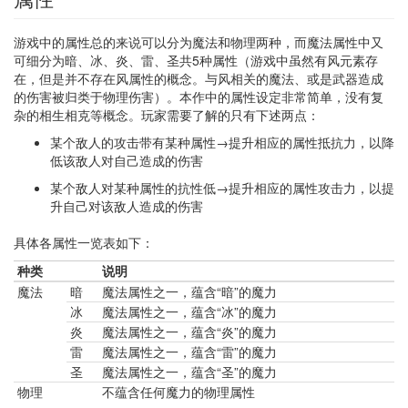
游戏中的属性总的来说可以分为魔法和物理两种，而魔法属性中又
可细分为暗、冰、炎、雷、圣共5种属性（游戏中虽然有风元素存
在，但是并不存在风属性的概念。与风相关的魔法、或是武器造成
的伤害被归类于物理伤害）。本作中的属性设定非常简单，没有复
杂的相生相克等概念。玩家需要了解的只有下述两点：
某个敌人的攻击带有某种属性→提升相应的属性抵抗力，以降
低该敌人对自己造成的伤害
某个敌人对某种属性的抗性低→提升相应的属性攻击力，以提
升自己对该敌人造成的伤害
具体各属性一览表如下：
种类
说明
魔法
暗
魔法属性之一，蕴含“暗”的魔力
冰
魔法属性之一，蕴含“冰”的魔力
炎
魔法属性之一，蕴含“炎”的魔力
雷
魔法属性之一，蕴含“雷”的魔力
圣
魔法属性之一，蕴含“圣”的魔力
物理
不蕴含任何魔力的物理属性