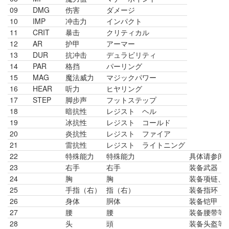
09
DMG
伤害
ダメージ
10
IMP
冲击力
インパクト
11
CRIT
暴击
クリティカル
12
AR
护甲
アーマー
13
DUR
抗冲击
デュラビリティ
14
PAR
格挡
パーリング
15
MAG
魔法威力
マジックパワー
16
HEAR
听力
ヒヤリング
17
STEP
脚步声
フットステップ
18
暗抗性
レジスト ヘル
19
冰抗性
レジスト コールド
20
炎抗性
レジスト ファイア
21
雷抗性
レジスト ライトニング
22
特殊能力
特殊能力
具体请参阅
23
右手
右手
装备武器
24
胸
胸
装备项链、
25
手指（右）
指（右）
装备指环
26
身体
胴体
装备铠甲
27
腰
腰
装备腰带等
28
头
頭
装备头盔等