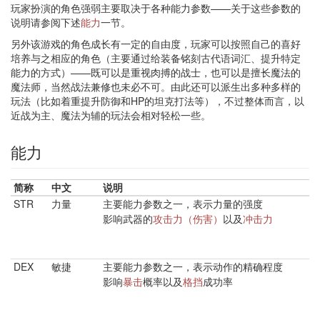
玩家扮演的角色强弱主要取决于各种能力参数——关于这些参数的
说明请参阅下述
能力
一节。
另外该游戏的角色成长有一定的自由度，玩家可以按照自己的喜好
培养与之相应的角色（主要通过给装备铭刻古代语词汇、提升特定
能力的方式）——既可以是重视肉搏的战士，也可以是擅长魔法的
魔法师，当然战法兼修也未必不可。由此还可以派生出多种多样的
玩法（比如着重提升防御和HP的坦克打法等），不过整体而言，以
近战为主、魔法为辅的玩法会相对轻松一些。
能力
简称
中文 ​
说明
STR
力量 ​
主要能力参数之一，表示力量的强度
影响武器的
攻击力（伤害）
以及
冲击力
DEX
敏捷 ​
主要能力参数之一，表示动作的精确程度
影响
暴击
概率以及
格挡
成功率