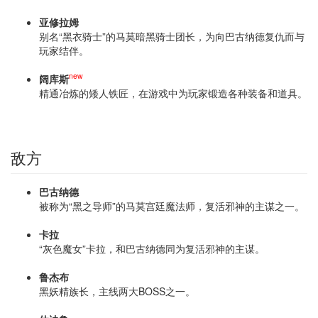
亚修拉姆
别名“黑衣骑士”的马莫暗黑骑士团长，为向巴古纳德复仇而与
玩家结伴。
new
阔库斯
精通冶炼的矮人铁匠，在游戏中为玩家锻造各种装备和道具。
敌方
巴古纳德
被称为“黑之导师”的马莫宫廷魔法师，复活邪神的主谋之一。
卡拉
“灰色魔女”卡拉，和巴古纳德同为复活邪神的主谋。
鲁杰布
黑妖精族长，主线两大BOSS之一。