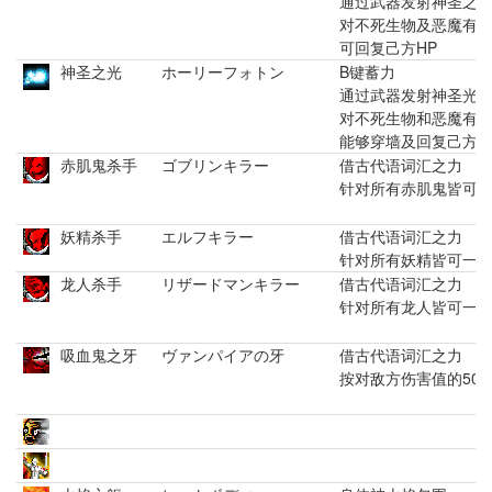
通过武器发射神圣之
对不死生物及恶魔有
可回复己方HP
神圣之光
ホーリーフォトン
B键蓄力
通过武器发射神圣光
对不死生物和恶魔有
能够穿墙及回复己方H
赤肌鬼杀手
ゴブリンキラー
借古代语词汇之力
针对所有赤肌鬼皆可
妖精杀手
エルフキラー
借古代语词汇之力
针对所有妖精皆可一
龙人杀手
リザードマンキラー
借古代语词汇之力
针对所有龙人皆可一
吸血鬼之牙
ヴァンパイアの牙
借古代语词汇之力
按对敌方伤害值的50