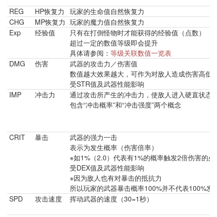
REG
HP恢复力
玩家的生命值自然恢复力
CHG
MP恢复力
玩家的魔力值自然恢复力
Exp
经验值 ​
只有在打倒怪物时才能获得的经验值（点数）
超过一定的数值等级即会提升
具体请参阅：
等级关联数值一览表
DMG
伤害 ​
武器的攻击力／伤害值
数值越大效果越大，可作为对敌人造成伤害高低
受STR值及武器性能影响
IMP
冲击力 ​
通过攻击所产生的冲击力，使敌人进入硬直状态
包含“冲击概率”和“冲击强度”两个概念
CRIT
暴击 ​
武器的强力一击
表示为发生概率（伤害倍率）
※如1%（2.0）代表有1%的概率触发2倍伤害的
受DEX值及武器性能影响
※因为敌人也有对暴击的抵抗力
所以玩家的武器暴击概率100%并不代表100%发
SPD
攻击速度
挥动武器的速度（30=1秒）