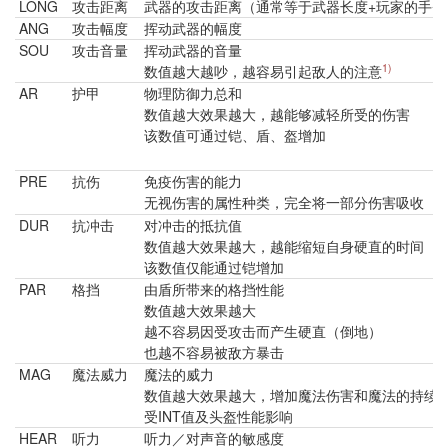
LONG
攻击距离
武器的攻击距离（通常等于武器长度+玩家的手臂
ANG
攻击幅度
挥动武器的幅度
SOU
攻击音量
挥动武器的音量
1)
数值越大越吵，越容易引起敌人的注意
AR
护甲 ​
物理防御力总和
数值越大效果越大，越能够减轻所受的伤害
该数值可通过铠、盾、盔增加
PRE
抗伤
免疫伤害的能力
无视伤害的属性种类，完全将一部分伤害吸收
DUR
抗冲击 ​
对冲击的抵抗值
数值越大效果越大，越能缩短自身硬直的时间
该数值仅能通过铠增加
PAR
格挡 ​
由盾所带来的格挡性能
数值越大效果越大
越不容易因受攻击而产生硬直（倒地）
也越不容易被敌方暴击
MAG
魔法威力 ​
魔法的威力
数值越大效果越大，增加魔法伤害和魔法的持续
受INT值及头盔性能影响
HEAR
听力 ​
听力／对声音的敏感度