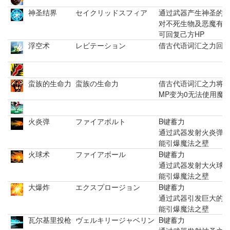
神圣结界
セイクリッドスフィア
通过武器产生神圣的
对不死生物及恶魔有
可回复己方HP
浮空术
レビテーション
借古代语词汇之力回
蛮族的生命力
蛮族の生命力
借古代语词汇之力将全
MP变为0无法使用魔
火炎弹
ファイアボルト
B键蓄力
通过武器发射火炎弹
能引爆魔法之壁
火球术
ファイアボール
B键蓄力
通过武器发射大火球
能引爆魔法之壁
大爆炸
エクスプロージョン
B键蓄力
通过武器引发巨大的
能引爆魔法之壁
瓦尔基里投枪
ヴェルキリージャベリン
B键蓄力