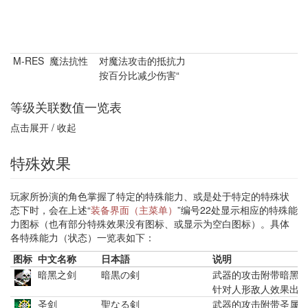
M-RES
对魔法攻击的抵抗力
按百分比减少伤害“
等级关联数值一览表
点击展开 / 收起
特殊效果
玩家所扮演的角色掌握了特定的特殊能力、或是处于特定的特殊状
态下时，会在上述“
装备界面（主菜单）
”编号22处显示相应的特殊能
力图标（也有部分特殊效果没有图标、或显示为空白图标）。具体
各特殊能力（状态）一览表如下：
图标
中文名称
日本語
说明
暗黑之剑
暗黒の剣
武器的攻击附带暗黑
针对人形敌人效果出众
圣剑
聖なる剣
武器的攻击附带圣属