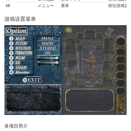
48
メニュー
菜单
前往游戏设
游戏设置菜单
各项目简介