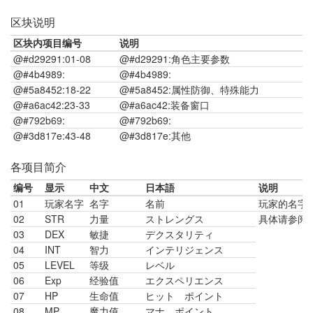
区块说明
区块内项目编号
说明
@#d29291:01-08
@#d29291:角色主要参数
@#4b4989:
09-17
@#4b4989:
能力信息
@#5a8452:18-22
@#5a8452:属性防御、特殊能力
@#a6ac42:23-33
@#a6ac42:装备窗口
@#792b69:
34-42
@#792b69:
小行囊
@#3d817e:43-48
@#3d817e:其他
各项目简介
编号
显示
中文
日本語
说明
01
玩家名字
名字
名前
玩家的名字
02
STR
力量
ストレングス
具体请参阅
03
DEX
敏捷
デクスタリティ
04
INT
智力
インテリジェンス
05
LEVEL
等级
レベル
06
Exp
经验值
エクスペリエンス
07
HP
生命值
ヒット ポイント
08
MP
魔力值
マナ ポイント