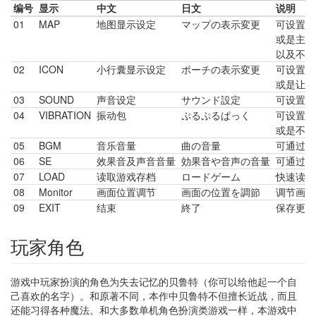
编号
显示
中文
日文
说明
01
MAP
地图显示设定
マップの表示変更
可设置在
或是主画
以及不显
02
ICON
小行囊显示设定
ポーチの表示変更
可设置在
或是让主
03
SOUND
声音设定
サウンド設定
可设置游
04
VIBRATION
振动包
ぷるぷるぱっく
可设置振
或是不振
05
BGM
音乐音量
曲の音量
可通过模
06
SE
效果音及声音音量
効果音や音声の音量
可通过模
07
LOAD
读取游戏存档
ロードゲーム
快速读取
08
Monitor
画面位置调节
画面の位置を調節
调节画面
09
EXIT
结束
終了
保存更改
玩家角色
游戏中玩家扮演的角色为失去记忆的贝鲁特（你可以给他起一个自
己喜欢的名字）。和原著不同，本作中贝鲁特不但擅长近战，而且
还能习得各种魔法。和大多数单机角色扮演类游戏一样，本游戏中