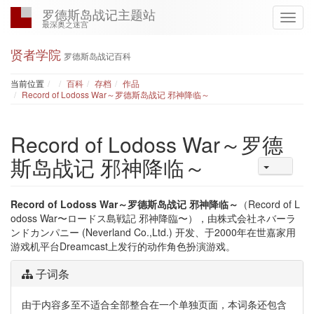
罗德斯岛战记主题站
最深奥之迷宫
贤者学院
罗德斯岛战记百科
Home
当前位置
百科
存档
作品
Record of Lodoss War～罗德斯岛战记 邪神降临～
Record of Lodoss War～罗德
斯岛战记 邪神降临～
Record of Lodoss War～罗德斯岛战记 邪神降临～
（Record of L
odoss War〜ロードス島戦記 邪神降臨〜），由株式会社ネバーラ
ンドカンパニー (Neverland Co.,Ltd.) 开发、于2000年在世嘉家用
游戏机平台Dreamcast上发行的动作角色扮演游戏。
子词条
由于内容多至不适合全部整合在一个单独页面，本词条还包含