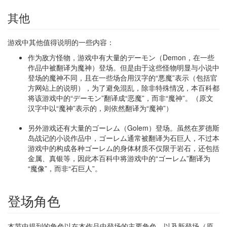
其他
游戏中其他值得说明的一些内容：
作为敌方怪物，游戏中有大量的デーモン（Demon，在一些
作品中被翻译为魔神）登场。但是由于这些怪物明显与小说中
登场的魔神不同，且在一些场合用汉字的“悪魔”表示（包括官
方网站上的说明），为了避免混乱，除非特殊情况，本百科都
将该游戏中的“デーモン”翻译成“恶魔”，而非“魔神”。（原文
汉字中以“魔神”表示的，则依然翻译为“魔神”）
另外游戏还有大量的ゴーレム（Golem）登场。虽然在罗德斯
岛战记的小说作品中，ゴーレム通常被翻译为石巨人，不过本
游戏中的构成各种ゴーレム的身体材质不仅限于岩石，还包括
金属、真银等，因此本百科中将游戏中的“ゴーレム”翻译为
“魔像”，而非“石巨人”。
登场角色
本节中提到的角色以在本作品中登场的主要角色、以及新登场（原