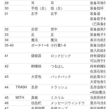
29
耳
耳
装备耳饰等
30
手指（左）
指（左）
装备指环
31
左手
左手
装备盾
装备双手剑
（已装备的
32
后背
背中
装备披风等
33
足
足
装备靴子等
34
魔法
魔法
表示当前所
35-40
ポーチ1ー6
小行囊1-6
装备治愈药
放入此处的
41
撬锁器
ロックピック
持有撬锁器
可以用于打
42
鹤嘴镐
つるはし
持有鹤嘴镐
在原石前使
43
大背包
バックパック
此处显示当
大背包有空
44
TRASH
丢弃
トラッシュ
丢弃选取中
※初始魔法
45
MITH
真银
ミスリル
当前所持有
46
信息栏
メッセージウィンドウ
显示与当前
47
全局地图
全体マップ
前往地图界