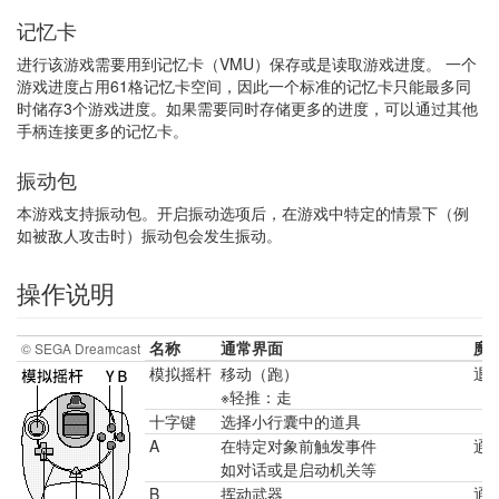
记忆卡
进行该游戏需要用到记忆卡（VMU）保存或是读取游戏进度。 一个
游戏进度占用61格记忆卡空间，因此一个标准的记忆卡只能最多同
时储存3个游戏进度。如果需要同时存储更多的进度，可以通过其他
手柄连接更多的记忆卡。
振动包
本游戏支持振动包。开启振动选项后，在游戏中特定的情景下（例
如被敌人攻击时）振动包会发生振动。
操作说明
名称
通常界面
魔
© SEGA Dreamcast
模拟摇杆
移动（跑）
退
※轻推：走
十字键
选择小行囊中的道具
A
在特定对象前触发事件
通
如对话或是启动机关等
B
挥动武器
通