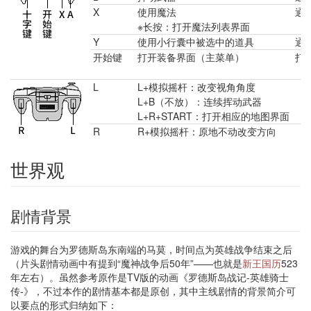
X
使用魔法
通
※长按：打开魔法列表界面
Y
使用小行囊中被选中的道具
通
开始键
打开装备界面（主菜单）
打
L
L+模拟摇杆：改变视角角度
L+B（不放）：连续挥动武器
L+R+START：打开相应的地图界面
R
R+模拟摇杆：原地不动改变方向
世界观
剧情背景
游戏的舞台为罗德斯岛东南端的马莫，时间点为英雄战争结束之后
（片头剧情动画中有提到“魔神战争后50年”——也就是
新王国历
523
年左右）。虽然参考原作是TV版的动画《罗德斯岛战记-英雄骑士
传-》，不过本作的剧情基本都是原创，其中主线剧情的背景简介可
以要点的形式归纳如下：