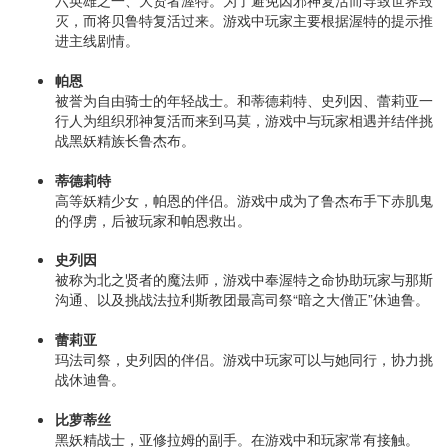
六英雄之一、大贤者渥特。为了避免因邪神复活而导致世界毁
灭，而将贝鲁特复活过来。游戏中玩家主要根据渥特的提示推
进主线剧情。
帕恩
被誉为自由骑士的年轻战士。和蒂德莉特、史列因、蕾莉亚一
行人为组织邪神复活而来到马莫，游戏中与玩家相遇并结伴挑
战黑妖精族长鲁杰布。
蒂德莉特
高等妖精少女，帕恩的伴侣。游戏中成为了鲁杰布手下赤肌鬼
的俘虏，后被玩家和帕恩救出。
史列因
被称为北之贤者的魔法师，游戏中奉渥特之命协助玩家与那斯
沟通、以及挑战法拉利斯教团最高司祭“暗之大僧正”休迪鲁。
蕾莉亚
玛法司祭，史列因的伴侣。游戏中玩家可以与她同行，协力挑
战休迪鲁。
比萝蒂丝
黑妖精战士，亚修拉姆的副手。在游戏中和玩家常有接触。