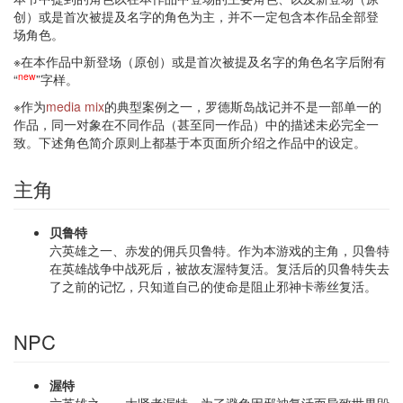
创）或是首次被提及名字的角色为主，并不一定包含本作品全部登
场角色。
※在本作品中新登场（原创）或是首次被提及名字的角色名字后附有
new
“
”字样。
※作为
media mix
的典型案例之一，罗德斯岛战记并不是一部单一的
作品，同一对象在不同作品（甚至同一作品）中的描述未必完全一
致。下述角色简介原则上都基于本页面所介绍之作品中的设定。
主角
贝鲁特
六英雄之一、赤发的佣兵贝鲁特。作为本游戏的主角，贝鲁特
在英雄战争中战死后，被故友渥特复活。复活后的贝鲁特失去
了之前的记忆，只知道自己的使命是阻止邪神卡蒂丝复活。
NPC
渥特