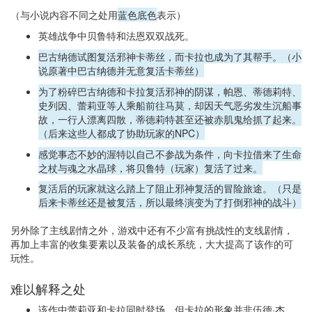
（与小说内容不同之处用
蓝色底色
表示）
英雄战争中贝鲁特和法恩双双战死。
巴古纳德试图复活邪神卡蒂丝，而卡拉也成为了其帮手。（小
说原著中巴古纳德并无意复活卡蒂丝）
为了粉碎巴古纳德和卡拉复活邪神的阴谋，帕恩、蒂德莉特、
史列因、蕾莉亚等人乘船前往马莫，却因天气恶劣发生沉船事
故，一行人漂离四散，蒂德莉特甚至还被赤肌鬼给抓了起来。
（后来这些人都成了协助玩家的NPC）
感觉事态不妙的渥特以自己不参战为条件，向卡拉借来了生命
之杖与魂之水晶球，将贝鲁特（玩家）复活了过来。
复活后的玩家就这么踏上了阻止邪神复活的冒险旅途。（只是
后来卡蒂丝还是被复活，所以最终演变为了打倒邪神的战斗）
另外除了主线剧情之外，游戏中还有不少富有挑战性的支线剧情，
再加上丰富的收集要素以及装备的成长系统，大大提高了该作的可
玩性。
难以解释之处
该作中蕾莉亚和卡拉同时登场，但卡拉的形象并非伍德·杰