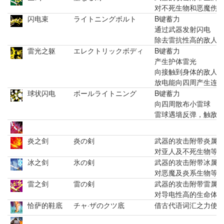
对不死生物和恶魔伤害
闪电束
ライトニングボルト
B键蓄力
通过武器发射闪电
除去雷抗性高的敌人
雷光之躯
エレクトリックボディ
B键蓄力
产生护体雷光
向接触到身体的敌人
放电能向四周产生连
球状闪电
ボールライトニング
B键蓄力
向四周散布小雷球
雷球遇墙反弹，触敌
炎之剑
炎の剣
武器的攻击附带炎属
对亚人及不死生物等
冰之剑
氷の剣
武器的攻击附带冰属
对恶魔及炎系生物等
雷之剑
雷の剣
武器的攻击附带雷属
对导电性高的生命体
恰萨的鞋底
チャ·ザのクツ底
借古代语词汇之力使