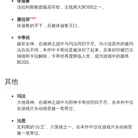
休迪鲁
法拉利斯教团最高司祭，主线两大BOSS之一。
new
塞拉菲
休迪鲁的手下，后被休迪鲁灭口。
卡蒂丝
破坏女神、在诸神之战中与玛法同归于尽。与小说原作的被玛
法石化不同，本作中卡蒂丝是被冰封了起来。后来封印被巴古
纳德和卡拉解除，卡蒂丝再度降临人世，成为游戏中的最终
BOSS。
其他
玛法
大地母神、在诸神之战中与邪神卡蒂丝同归于尽。在本作中仅
在游戏片头动画里被一笔带过。
法恩
瓦利斯的“白王”、六英雄之一。在本作中仅在游戏片头动画里
被一笔带过。