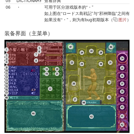
05
DICTIONARY
查看辞典
06
・
可用于区分游戏版本的“・”
如上图在“ロードス島戦記”与“邪神降臨”之间有一
如果没有“・”，则为有bug初期版本（
图片
）
装备界面（主菜单）