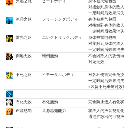
火焰之躯
ヒートボディ
身体被火焰包围
对接触到身体的敌人
一定时间后效果消失
冰霜之躯
フリージングボディ
身体被寒气包围
对接触到身体的敌人
一定时间后效果消失
雷光之躯
エレクトリックボディ
身体被雷电包围
对接触到身体的敌人
一定时间后效果消失
倒地无效
転倒無効
不会因敌人的攻击而
对龙无效
不死之躯
イモータルボディ
对各种伤害完全免疫
一定时间后效果消失
※装备不死垂饰时效果
石化无效
石化無効
完全防止进入石化状
声源感知
音源感知能力
将敌人的声音视觉化
通过扩散出的可视声