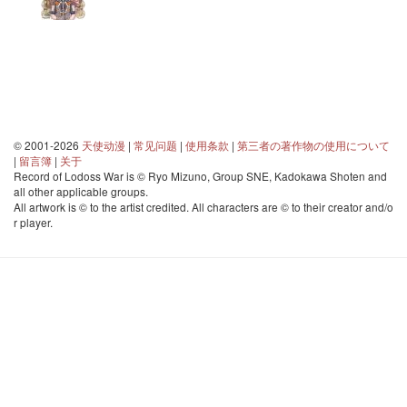
© 2001-2026
天使动漫
|
常见问题
|
使用条款
|
第三者の著作物の使用について
|
留言簿
|
关于
Record of Lodoss War is © Ryo Mizuno, Group SNE, Kadokawa Shoten and
all other applicable groups.
All artwork is © to the artist credited. All characters are © to their creator and/o
r player.