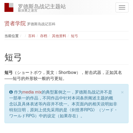
罗德斯岛战记主题站
最深奥之迷宫
贤者学院
罗德斯岛战记百科
Home
当前位置
百科
存档
其他资料
短弓
短弓
短弓
（ショートボウ，英文：Shortbow），射击武器，正如其名
——短弓的外形较一般的弓更短。
×
作为
media mix
的典型案例之一，罗德斯岛战记并不是
一部单一的作品，不同作品中针对本词条所阐述主题的概
念以及具体表述等内容并不统一。本页面内的相关说明如非
特别注明，原则上优先采用的是《剑世界RPG》（ソード・
ワールドRPG）中的设定（如果存在）。