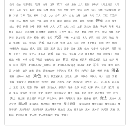
地名
城市
圣地
圣女
地下通道
地理
场景
城镇
堡垒
士兵
复刻
多利姆
大地之精灵
大陆
太守
头盔
女王
奴隶
妖精
妖魔
娼妇
子爵
学校
学生
学院
宗教
宝冠
宝物
宫廷魔法师
密
小说
探
对谈
导师
导航
将军
少女
少年
屎作
山地
山脉
山贼
岛屿
工具
工匠
工艺师
怪物
巨乳
巨人
帕恩
帝国
平原
幻兽
店员
废墟
廉价版
建筑
异界
弗雷姆
悬崖
战争
战士
手游
护卫
攻略
教团
教师
文具
文官
文献
旅店
族长
无机物
昆虫
明信片
智者
暗之
精灵
暗杀者
暗黑司祭
暗黑魔法
最高司祭
有声书
服装
术语
村庄
村民
村长
果实
棍棒
森之
武器
妖精
森之精灵
森林
植物
模组
歌姬
毕锡
水之精灵
水龙
沙漠
法官
洞穴
海战
海
游戏
盗
海盗船
港口
游击队
游戏设计师
湿地
漫画
火山
火龙
炎之精灵
照明
物品
物质
特殊能力
狂战士
猎人
王冠
王国
王城
王妃
王子
王弟
王都
生物
电子书
电子游戏
男爵
画
盗贼
集
皇太子
皇帝
监护人
盗墓者
短篇
矮人
矮人族
石碑
神圣魔法
神官
神官战士
神官
种族
精灵
魔法
神殿
神话
祭器
秘密组织
管家
精灵使
精灵界
精神之精灵
红龙
组织
终
网游
职业
焉
绿洲
罗德斯岛战记_英雄骑士传
罗德斯岛战记rpg
翻译家
老龙
背景
腐蚀
自治
装备
团
舞台剧
舰队
船长
英雄
英雄骑士传
草原妖精
药水
药草
药草师
蛮族
蜥蜴
街道
角色
要塞
规则书
角笛
议员
设定资料集
设定集
访谈
评议会
评议员
诗人
语言
贤者
贵族
贵族文化
赋能魔法师
赌博师
赌徒
赤肌鬼
赤龙
跑团记录
转生者
近卫
近卫队长
近卫骑
防具
士
迷宫
道具
遗迹
部族
酒馆
酒馆主人
酿酒师
野兽
金属
钝器
铠甲
镇长
队长
隧
道
集落
霍斯特
青年团
青龙
非卖品
非官方设定
鞋子
音乐
页游
领主
风之精灵
饮品
首领
魔法
骑士
骑士团
骑士团长
骑士长
骑士队长
骗子
高等妖精
魔兽
魔兽使
魔境
魔法书
魔
魔法师
魔法等级1
法宝物
魔法武器
魔法物品
魔法生物
魔法等级2
魔法等级3
魔法等级4
魔
法等级5
魔法等级6
魔法等级7
魔法等级9
魔法语
魔物
魔界动物
魔神
魔神兵
鸡尾酒
麦酒
黑
妖精
龙与地下城
龙人族
龙人族贵族种
龙翼
龙骑士