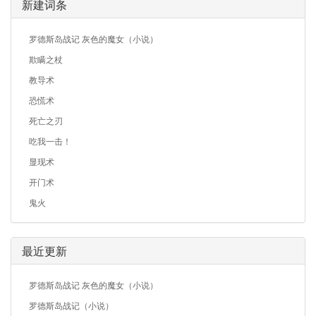
新建词条
罗德斯岛战记 灰色的魔女（小说）
欺瞒之杖
教导术
恐慌术
死亡之刃
吃我一击！
显现术
开门术
鬼火
最近更新
罗德斯岛战记 灰色的魔女（小说）
罗德斯岛战记（小说）