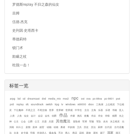
罗德斯replay 不归之森的仙女
吉姆
伍德·杰克
史列因·史塔西卡
蒂德莉特
锁门术
欺瞒之杖
吃我一击！
标签一览
npc
arpg
bd
cd
dreamcast
dvd
media_mix
msx2
ost
ova
pc-88va
pc-9801
ps4
ps5
replay
sfc
soundtrack
switch
trpg
tv
windows
x68000
xbox
三角洲
上位精灵
下位精
灵
下位魔神
不死之王
不死生物
世界
世界树
世界观
中学生
主任
主角
乐器
乐谱
书籍
亚人
作品
人类
人鱼
仙女
会计
会议
会长
伯爵
作家
佣兵
使魔
侍从
侍女
侍祭
侯爵
光之
其他魔法
神
公主
公会
公爵
公王
兵器
兵团
冒险者
军师
军舰
军队
农夫
冰之精灵
出
渕裕
剑斗士
剧情
剧本
副官
动物
动画
勇者
半妖精
卫兵
历史
历法
厨师
古代语
古代语魔
国家
法
古龙
史卡德
司祭
吟游诗人
吸血鬼
咒文
商人
商店
囚犯
团体
团长
园丁
国王