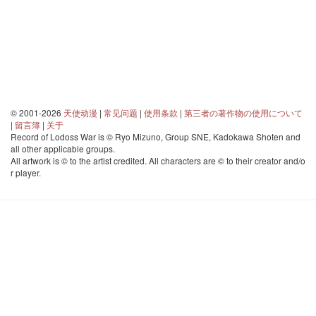
© 2001-2026
天使动漫
|
常见问题
|
使用条款
|
第三者の著作物の使用について
|
留言簿
|
关于
Record of Lodoss War is © Ryo Mizuno, Group SNE, Kadokawa Shoten and
all other applicable groups.
All artwork is © to the artist credited. All characters are © to their creator and/o
r player.