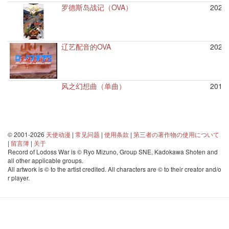
罗德斯岛战记（OVA）
2022/
辽艺配音的OVA
2024/
风之幻想曲（单曲）
2018/
© 2001-2026
天使动漫
|
常见问题
|
使用条款
|
第三者の著作物の使用について
|
留言簿
|
关于
Record of Lodoss War is © Ryo Mizuno, Group SNE, Kadokawa Shoten and
all other applicable groups.
All artwork is © to the artist credited. All characters are © to their creator and/o
r player.