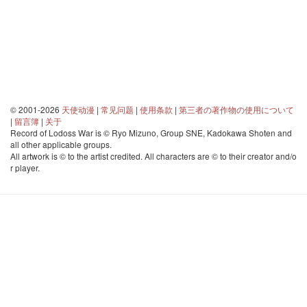
© 2001-2026
天使动漫
|
常见问题
|
使用条款
|
第三者の著作物の使用について
|
留言簿
|
关于
Record of Lodoss War is © Ryo Mizuno, Group SNE, Kadokawa Shoten and
all other applicable groups.
All artwork is © to the artist credited. All characters are © to their creator and/o
r player.