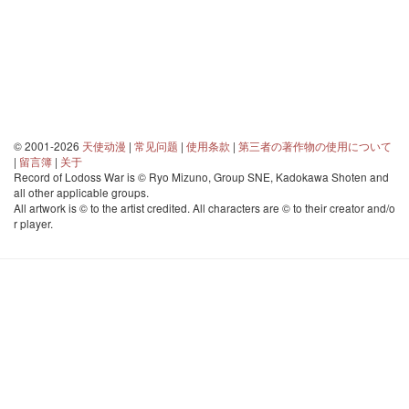
© 2001-2026
天使动漫
|
常见问题
|
使用条款
|
第三者の著作物の使用について
|
留言簿
|
关于
Record of Lodoss War is © Ryo Mizuno, Group SNE, Kadokawa Shoten and
all other applicable groups.
All artwork is © to the artist credited. All characters are © to their creator and/o
r player.