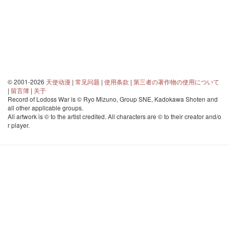
© 2001-2026
天使动漫
|
常见问题
|
使用条款
|
第三者の著作物の使用について
|
留言簿
|
关于
Record of Lodoss War is © Ryo Mizuno, Group SNE, Kadokawa Shoten and
all other applicable groups.
All artwork is © to the artist credited. All characters are © to their creator and/o
r player.