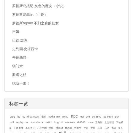
罗德斯岛战记 灰色的魔女（小说）
罗德斯岛战记（小说）
罗德斯replay 不归之森的仙女
吉姆
伍德·杰克
史列因·史塔西卡
蒂德莉特
锁门术
欺瞒之杖
吃我一击！
标签一览
npc
arpg
bd
cd
dreamcast
dvd
media_mix
msx2
ost
ova
pc-88va
pc-9801
ps4
ps5
replay
sfc
soundtrack
switch
trpg
tv
windows
x68000
xbox
三角洲
上位精灵
下位精
灵
下位魔神
不死之王
不死生物
世界
世界树
世界观
中学生
主任
主角
乐器
乐谱
书籍
亚人
作品