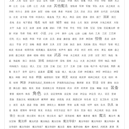
人类
人鱼
仙女
会计
会议
会长
伯爵
作家
佣兵
使魔
侍从
侍女
侍祭
侯爵
光之
其他魔法
神
公主
公会
公爵
公王
兵器
兵团
冒险者
军师
军舰
军队
农夫
冰之精灵
出
渕裕
剑斗士
剧情
剧本
副官
动物
动画
勇者
半妖精
卫兵
历史
历法
厨师
古代语
古代语魔
国家
法
古龙
史卡德
司祭
吟游诗人
吸血鬼
咒文
商人
商店
囚犯
团体
团长
园丁
国王
地名
城市
圣地
圣女
地下通道
地理
场景
城镇
堡垒
士兵
复刻
多利姆
大地之精灵
大陆
太守
头盔
女王
奴隶
妖精
妖魔
娼妇
子爵
学校
学生
学院
宗教
宝冠
宝物
宫廷魔法师
密
小说
探
对谈
导师
导航
将军
少女
少年
屎作
山地
山脉
山贼
岛屿
工具
工匠
工艺师
怪物
巨乳
巨人
帕恩
帝国
平原
幻兽
店员
废墟
廉价版
建筑
异界
弗雷姆
悬崖
战争
战士
手游
护卫
攻略
教团
教师
文具
文官
文献
旅店
族长
无机物
昆虫
明信片
智者
暗之
精灵
暗杀者
暗黑司祭
暗黑魔法
最高司祭
有声书
服装
术语
村庄
村民
村长
果实
棍棒
森之
武器
妖精
森之精灵
森林
植物
模组
歌姬
毕锡
水之精灵
水龙
沙漠
法官
洞穴
海战
海
游戏
盗
海盗船
港口
游击队
游戏设计师
湿地
漫画
火山
火龙
炎之精灵
照明
物品
物质
特殊能力
狂战士
猎人
王冠
王国
王城
王妃
王子
王弟
王都
生物
电子书
电子游戏
男爵
画
盗贼
集
皇太子
皇帝
监护人
盗墓者
短篇
矮人
矮人族
石碑
神圣魔法
神官
神官战士
神官
种族
精灵
魔法
神殿
神话
祭器
秘密组织
管家
精灵使
精灵界
精神之精灵
红龙
组织
终
网游
职业
焉
绿洲
罗德斯岛战记_英雄骑士传
罗德斯岛战记rpg
翻译家
老龙
背景
腐蚀
自治
装备
团
舞台剧
舰队
船长
英雄
英雄骑士传
草原妖精
药水
药草
药草师
蛮族
蜥蜴
街道
角色
要塞
规则书
角笛
议员
设定资料集
设定集
访谈
评议会
评议员
诗人
语言
贤者
贵族
贵族文化
赋能魔法师
赌博师
赌徒
赤肌鬼
赤龙
跑团记录
转生者
近卫
近卫队长
近卫骑
防具
士
迷宫
道具
遗迹
部族
酒馆
酒馆主人
酿酒师
野兽
金属
钝器
铠甲
镇长
队长
隧
道
集落
霍斯特
青年团
青龙
非卖品
非官方设定
鞋子
音乐
页游
领主
风之精灵
饮品
首领
魔法
骑士
骑士团
骑士团长
骑士长
骑士队长
骗子
高等妖精
魔兽
魔兽使
魔境
魔法书
魔
魔法师
魔法等级1
法宝物
魔法武器
魔法物品
魔法生物
魔法等级2
魔法等级3
魔法等级4
魔
法等级5
魔法等级6
魔法等级7
魔法等级9
魔法语
魔物
魔界动物
魔神
魔神兵
鸡尾酒
麦酒
黑