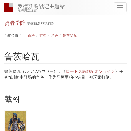
罗德斯岛战记主题站
最深奥之迷宫
贤者学院
罗德斯岛战记百科
Home
当前位置
百科
存档
角色
鲁茨哈瓦
鲁茨哈瓦
鲁茨哈瓦（ルッツハウワー），《
ロードス島戦記オンライン
》任
务“出陣”中登场的角色，作为马莫军的小头目，被玩家打倒。
截图