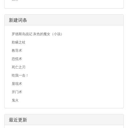
新建词条
罗德斯岛战记 灰色的魔女（小说）
欺瞒之杖
教导术
恐慌术
死亡之刃
吃我一击！
显现术
开门术
鬼火
最近更新