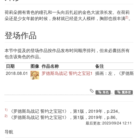
荷莉朵拥有青色的瞳孔和一头向后扎起的金色大波浪长发。在荷莉
2)
朵还是少女年龄的时候，身材就已经是大人模样，胸部也很丰满
。
登场作品
本节中提及的登场作品按作品发布时间顺序排列，但未必囊括所有
包含该角色的作品。
日期
图像
作品名称
备注
2018.08.01
罗德斯岛战记 誓约之宝冠1
插画：左，《罗德斯岛
,
角色
魔兽使
1)
《罗德斯岛战记 誓约之宝冠1》，第1版，2019年，p.234。
2)
《罗德斯岛战记 誓约之宝冠1》，第1版，2019年，p.86。
最后更改:
2023/09/24 12:11
导航