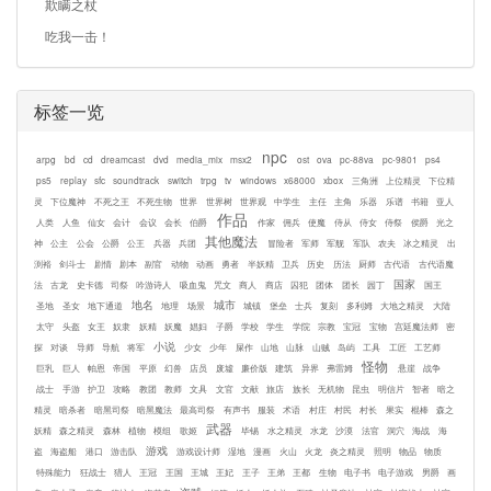
欺瞒之杖
吃我一击！
标签一览
npc
arpg
bd
cd
dreamcast
dvd
media_mix
msx2
ost
ova
pc-88va
pc-9801
ps4
ps5
replay
sfc
soundtrack
switch
trpg
tv
windows
x68000
xbox
三角洲
上位精灵
下位精
灵
下位魔神
不死之王
不死生物
世界
世界树
世界观
中学生
主任
主角
乐器
乐谱
书籍
亚人
作品
人类
人鱼
仙女
会计
会议
会长
伯爵
作家
佣兵
使魔
侍从
侍女
侍祭
侯爵
光之
其他魔法
神
公主
公会
公爵
公王
兵器
兵团
冒险者
军师
军舰
军队
农夫
冰之精灵
出
渕裕
剑斗士
剧情
剧本
副官
动物
动画
勇者
半妖精
卫兵
历史
历法
厨师
古代语
古代语魔
国家
法
古龙
史卡德
司祭
吟游诗人
吸血鬼
咒文
商人
商店
囚犯
团体
团长
园丁
国王
地名
城市
圣地
圣女
地下通道
地理
场景
城镇
堡垒
士兵
复刻
多利姆
大地之精灵
大陆
太守
头盔
女王
奴隶
妖精
妖魔
娼妇
子爵
学校
学生
学院
宗教
宝冠
宝物
宫廷魔法师
密
小说
探
对谈
导师
导航
将军
少女
少年
屎作
山地
山脉
山贼
岛屿
工具
工匠
工艺师
怪物
巨乳
巨人
帕恩
帝国
平原
幻兽
店员
废墟
廉价版
建筑
异界
弗雷姆
悬崖
战争
战士
手游
护卫
攻略
教团
教师
文具
文官
文献
旅店
族长
无机物
昆虫
明信片
智者
暗之
精灵
暗杀者
暗黑司祭
暗黑魔法
最高司祭
有声书
服装
术语
村庄
村民
村长
果实
棍棒
森之
武器
妖精
森之精灵
森林
植物
模组
歌姬
毕锡
水之精灵
水龙
沙漠
法官
洞穴
海战
海
游戏
盗
海盗船
港口
游击队
游戏设计师
湿地
漫画
火山
火龙
炎之精灵
照明
物品
物质
特殊能力
狂战士
猎人
王冠
王国
王城
王妃
王子
王弟
王都
生物
电子书
电子游戏
男爵
画