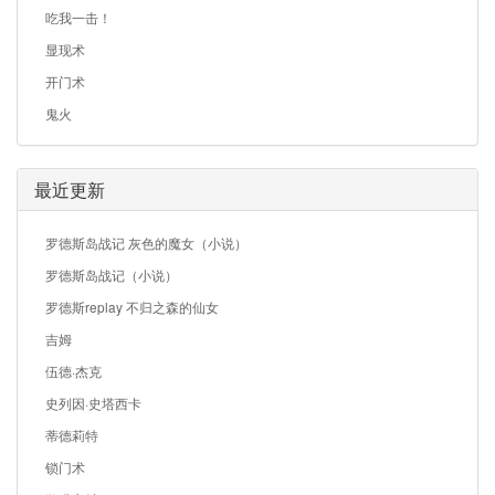
吃我一击！
显现术
开门术
鬼火
最近更新
罗德斯岛战记 灰色的魔女（小说）
罗德斯岛战记（小说）
罗德斯replay 不归之森的仙女
吉姆
伍德·杰克
史列因·史塔西卡
蒂德莉特
锁门术