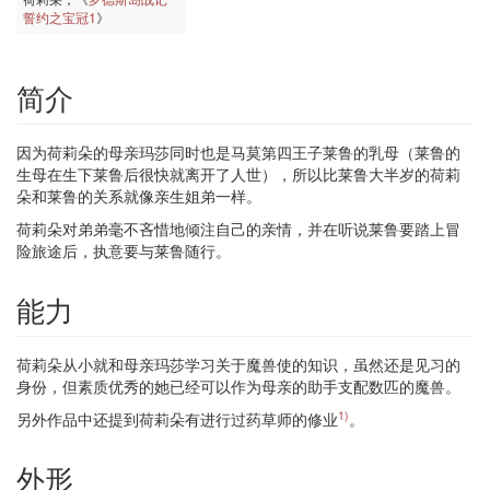
誓约之宝冠1
》
简介
因为荷莉朵的母亲玛莎同时也是马莫第四王子莱鲁的乳母（莱鲁的
生母在生下莱鲁后很快就离开了人世），所以比莱鲁大半岁的荷莉
朵和莱鲁的关系就像亲生姐弟一样。
荷莉朵对弟弟毫不吝惜地倾注自己的亲情，并在听说莱鲁要踏上冒
险旅途后，执意要与莱鲁随行。
能力
荷莉朵从小就和母亲玛莎学习关于魔兽使的知识，虽然还是见习的
身份，但素质优秀的她已经可以作为母亲的助手支配数匹的魔兽。
1)
另外作品中还提到荷莉朵有进行过药草师的修业
。
外形