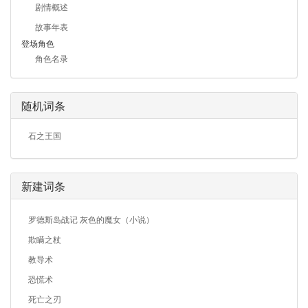
剧情概述
故事年表
登场角色
角色名录
随机词条
石之王国
新建词条
罗德斯岛战记 灰色的魔女（小说）
欺瞒之杖
教导术
恐慌术
死亡之刃