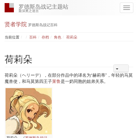
罗德斯岛战记主题站
最深奥之迷宫
贤者学院
罗德斯岛战记百科
Home
当前位置
百科
存档
角色
荷莉朵
荷莉朵
荷莉朵（ヘリーデ），在部分作品中的译名为“赫莉蒂”，年轻的马莫
魔兽使，和马莫第四王子
莱鲁
是一奶同胞的姐弟关系。
荷莉朵，《
罗德斯岛战记