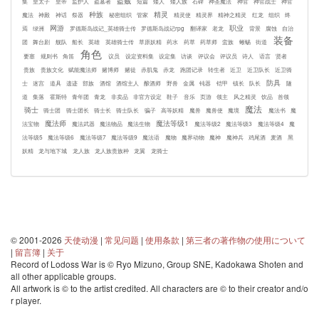
盗贼
集
皇太子
皇帝
监护人
盗墓者
短篇
矮人
矮人族
石碑
神圣魔法
神官
神官战士
神官
种族
精灵
魔法
神殿
神话
祭器
秘密组织
管家
精灵使
精灵界
精神之精灵
红龙
组织
终
网游
职业
焉
绿洲
罗德斯岛战记_英雄骑士传
罗德斯岛战记rpg
翻译家
老龙
背景
腐蚀
自治
装备
团
舞台剧
舰队
船长
英雄
英雄骑士传
草原妖精
药水
药草
药草师
蛮族
蜥蜴
街道
角色
要塞
规则书
角笛
议员
设定资料集
设定集
访谈
评议会
评议员
诗人
语言
贤者
贵族
贵族文化
赋能魔法师
赌博师
赌徒
赤肌鬼
赤龙
跑团记录
转生者
近卫
近卫队长
近卫骑
防具
士
迷宫
道具
遗迹
部族
酒馆
酒馆主人
酿酒师
野兽
金属
钝器
铠甲
镇长
队长
隧
道
集落
霍斯特
青年团
青龙
非卖品
非官方设定
鞋子
音乐
页游
领主
风之精灵
饮品
首领
魔法
骑士
骑士团
骑士团长
骑士长
骑士队长
骗子
高等妖精
魔兽
魔兽使
魔境
魔法书
魔
魔法师
魔法等级1
法宝物
魔法武器
魔法物品
魔法生物
魔法等级2
魔法等级3
魔法等级4
魔
法等级5
魔法等级6
魔法等级7
魔法等级9
魔法语
魔物
魔界动物
魔神
魔神兵
鸡尾酒
麦酒
黑
妖精
龙与地下城
龙人族
龙人族贵族种
龙翼
龙骑士
© 2001-2026
天使动漫
|
常见问题
|
使用条款
|
第三者の著作物の使用について
|
留言簿
|
关于
Record of Lodoss War is © Ryo Mizuno, Group SNE, Kadokawa Shoten and
all other applicable groups.
All artwork is © to the artist credited. All characters are © to their creator and/o
r player.