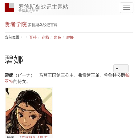
罗德斯岛战记主题站
最深奥之迷宫
贤者学院
罗德斯岛战记百科
Home
当前位置
百科
存档
角色
碧娜
碧娜
碧娜
（ビーナ），马莫王国第三公主。弗雷姆王弟、希鲁特公爵
帕
亚特
的侍女。
碧娜，《
罗德斯岛战记 誓