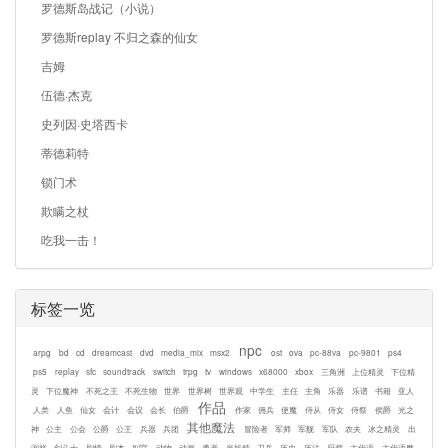
罗德斯岛战记（小说）
罗德斯replay 不归之森的仙女
吉姆
伍德·杰克
史列因·史塔西卡
蒂德莉特
锁门术
欺瞒之杖
吃我一击！
标签一览
npc
arpg
bd
cd
dreamcast
dvd
media_mix
msx2
ost
ova
pc-88va
pc-9801
ps4
ps5
replay
sfc
soundtrack
switch
trpg
tv
windows
x68000
xbox
三角洲
上位精灵
下位精
灵
下位魔神
不死之王
不死生物
世界
世界树
世界观
中学生
主任
主角
乐器
乐谱
书籍
亚人
作品
人类
人鱼
仙女
会计
会议
会长
伯爵
作家
佣兵
使魔
侍从
侍女
侍祭
侯爵
光之
其他魔法
神
公主
公会
公爵
公王
兵器
兵团
冒险者
军师
军舰
军队
农夫
冰之精灵
出
渕裕
剑斗士
剧情
剧本
副官
动物
动画
勇者
半妖精
卫兵
历史
历法
厨师
古代语
古代语魔