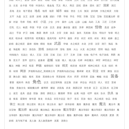
国家
法
古龙
史卡德
司祭
吟游诗人
吸血鬼
咒文
商人
商店
囚犯
团体
团长
园丁
国王
地名
城市
圣地
圣女
地下通道
地理
场景
城镇
堡垒
士兵
复刻
多利姆
大地之精灵
大陆
太守
头盔
女王
奴隶
妖精
妖魔
娼妇
子爵
学校
学生
学院
宗教
宝冠
宝物
宫廷魔法师
密
小说
探
对谈
导师
导航
将军
少女
少年
屎作
山地
山脉
山贼
岛屿
工具
工匠
工艺师
怪物
巨乳
巨人
帕恩
帝国
平原
幻兽
店员
废墟
廉价版
建筑
异界
弗雷姆
悬崖
战争
战士
手游
护卫
攻略
教团
教师
文具
文官
文献
旅店
族长
无机物
昆虫
明信片
智者
暗之
精灵
暗杀者
暗黑司祭
暗黑魔法
最高司祭
有声书
服装
术语
村庄
村民
村长
果实
棍棒
森之
武器
妖精
森之精灵
森林
植物
模组
歌姬
毕锡
水之精灵
水龙
沙漠
法官
洞穴
海战
海
游戏
盗
海盗船
港口
游击队
游戏设计师
湿地
漫画
火山
火龙
炎之精灵
照明
物品
物质
特殊能力
狂战士
猎人
王冠
王国
王城
王妃
王子
王弟
王都
生物
电子书
电子游戏
男爵
画
盗贼
集
皇太子
皇帝
监护人
盗墓者
短篇
矮人
矮人族
石碑
神圣魔法
神官
神官战士
神官
种族
精灵
魔法
神殿
神话
祭器
秘密组织
管家
精灵使
精灵界
精神之精灵
红龙
组织
终
网游
职业
焉
绿洲
罗德斯岛战记_英雄骑士传
罗德斯岛战记rpg
翻译家
老龙
背景
腐蚀
自治
装备
团
舞台剧
舰队
船长
英雄
英雄骑士传
草原妖精
药水
药草
药草师
蛮族
蜥蜴
街道
角色
要塞
规则书
角笛
议员
设定资料集
设定集
访谈
评议会
评议员
诗人
语言
贤者
贵族
贵族文化
赋能魔法师
赌博师
赌徒
赤肌鬼
赤龙
跑团记录
转生者
近卫
近卫队长
近卫骑
防具
士
迷宫
道具
遗迹
部族
酒馆
酒馆主人
酿酒师
野兽
金属
钝器
铠甲
镇长
队长
隧
道
集落
霍斯特
青年团
青龙
非卖品
非官方设定
鞋子
音乐
页游
领主
风之精灵
饮品
首领
魔法
骑士
骑士团
骑士团长
骑士长
骑士队长
骗子
高等妖精
魔兽
魔兽使
魔境
魔法书
魔
魔法师
魔法等级1
法宝物
魔法武器
魔法物品
魔法生物
魔法等级2
魔法等级3
魔法等级4
魔
法等级5
魔法等级6
魔法等级7
魔法等级9
魔法语
魔物
魔界动物
魔神
魔神兵
鸡尾酒
麦酒
黑
妖精
龙与地下城
龙人族
龙人族贵族种
龙翼
龙骑士