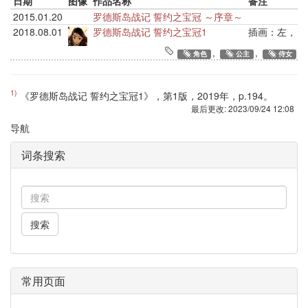
日期
图像
作品名称
备注
2015.01.20
罗德斯岛战记 誓约之宝冠 ～序章～
2018.08.01
罗德斯岛战记 誓约之宝冠1
插画：左，《
,
,
角色
公主
侍女
1)
《罗德斯岛战记 誓约之宝冠1》，第1版，2019年，p.194。
最后更改:
2023/09/24 12:08
导航
词条搜索
搜索
常用页面