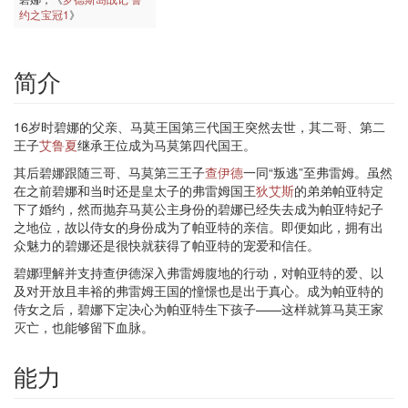
约之宝冠1
》
简介
16岁时碧娜的父亲、马莫王国第三代国王突然去世，其二哥、第二
王子
艾鲁夏
继承王位成为马莫第四代国王。
其后碧娜跟随三哥、马莫第三王子
查伊德
一同“叛逃”至弗雷姆。虽然
在之前碧娜和当时还是皇太子的弗雷姆国王
狄艾斯
的弟弟帕亚特定
下了婚约，然而抛弃马莫公主身份的碧娜已经失去成为帕亚特妃子
之地位，故以侍女的身份成为了帕亚特的亲信。即便如此，拥有出
众魅力的碧娜还是很快就获得了帕亚特的宠爱和信任。
碧娜理解并支持查伊德深入弗雷姆腹地的行动，对帕亚特的爱、以
及对开放且丰裕的弗雷姆王国的憧憬也是出于真心。成为帕亚特的
侍女之后，碧娜下定决心为帕亚特生下孩子——这样就算马莫王家
灭亡，也能够留下血脉。
能力