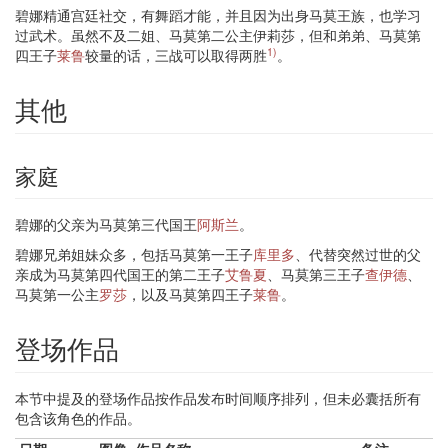
碧娜精通宫廷社交，有舞蹈才能，并且因为出身马莫王族，也学习
过武术。虽然不及二姐、马莫第二公主伊莉莎，但和弟弟、马莫第
1)
四王子
莱鲁
较量的话，三战可以取得两胜
。
其他
家庭
碧娜的父亲为马莫第三代国王
阿斯兰
。
碧娜兄弟姐妹众多，包括马莫第一王子
库里多
、代替突然过世的父
亲成为马莫第四代国王的第二王子
艾鲁夏
、马莫第三王子
查伊德
、
马莫第一公主
罗莎
，以及马莫第四王子
莱鲁
。
登场作品
本节中提及的登场作品按作品发布时间顺序排列，但未必囊括所有
包含该角色的作品。