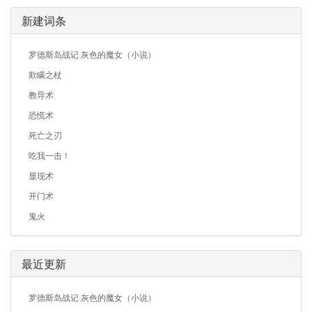
新建词条
罗德斯岛战记 灰色的魔女（小说）
欺瞒之杖
教导术
恐慌术
死亡之刃
吃我一击！
显现术
开门术
鬼火
最近更新
罗德斯岛战记 灰色的魔女（小说）