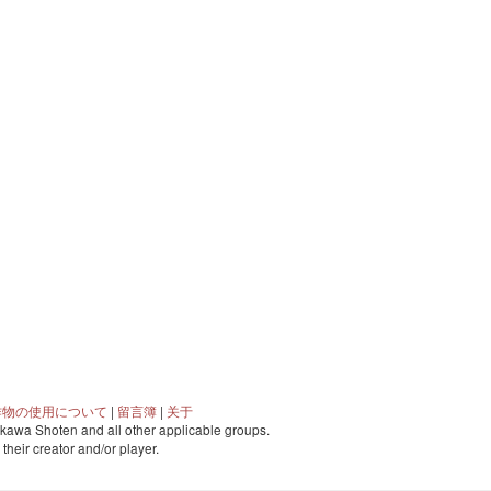
作物の使用について
|
留言簿
|
关于
awa Shoten and all other applicable groups.
o their creator and/or player.