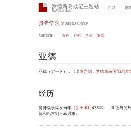
罗德斯岛战记主题站
百科
博
最深奥之迷宫
贤者学院
罗德斯岛战记百科
Home
当前位置
百科
存档
角色
亚德
亚德
亚德（アート），《
出发之刻：罗德斯岛RPG剧本
经历
魔神战争爆发当年（
新王国历
473年），亚德与另
德和巴古则不幸遇难。