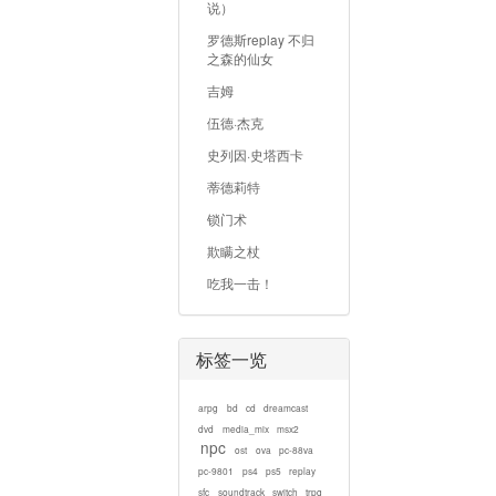
说）
罗德斯replay 不归
之森的仙女
吉姆
伍德·杰克
史列因·史塔西卡
蒂德莉特
锁门术
欺瞒之杖
吃我一击！
标签一览
arpg
bd
cd
dreamcast
dvd
media_mix
msx2
npc
ost
ova
pc-88va
pc-9801
ps4
ps5
replay
sfc
soundtrack
switch
trpg