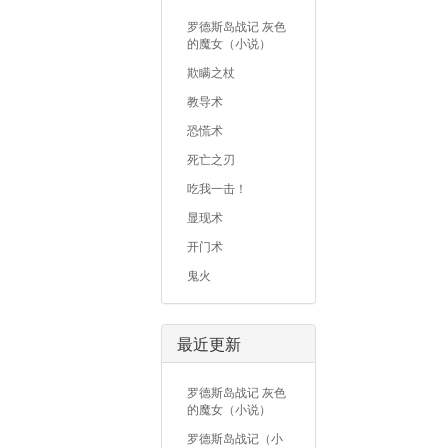
罗德斯岛战记 灰色
的魔女（小说）
欺瞒之杖
教导术
恐慌术
死亡之刃
吃我一击！
显现术
开门术
鬼火
最近更新
罗德斯岛战记 灰色
的魔女（小说）
罗德斯岛战记（小