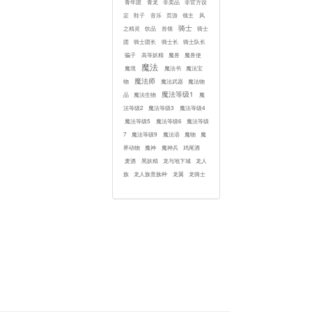
青年团
青龙
非卖品
非官方设
定
鞋子
音乐
页游
领主
风
骑士
之精灵
饮品
首领
骑士
团
骑士团长
骑士长
骑士队长
骗子
高等妖精
魔兽
魔兽使
魔法
魔境
魔法书
魔法宝
魔法师
物
魔法武器
魔法物
魔法等级1
品
魔法生物
魔
法等级2
魔法等级3
魔法等级4
魔法等级5
魔法等级6
魔法等级
7
魔法等级9
魔法语
魔物
魔
界动物
魔神
魔神兵
鸡尾酒
麦酒
黑妖精
龙与地下城
龙人
族
龙人族贵族种
龙翼
龙骑士