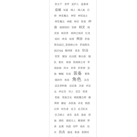
皇太子
皇帝
监护人
盗墓者
盗贼
短篇
矮人
矮人族
石
碑
神圣魔法
神官
神官战士
种
神官魔法
神殿
神话
祭器
族
精灵
秘密组织
管家
精
灵使
精灵界
精神之精灵
红龙
网游
组织
终焉
绿洲
罗德
斯岛战记_英雄骑士传
罗德斯岛
职业
战记rpg
翻译家
老龙
背景
腐蚀
自治团
舞台剧
舰
队
船长
英雄
英雄骑士传
草
原妖精
药水
药草
药草师
蛮
装备
族
蜥蜴
街道
要塞
角色
规则书
角笛
议员
设定资料集
设定集
访谈
评议
会
评议员
诗人
语言
贤者
贵族
贵族文化
赋能魔法师
赌
博师
赌徒
赤肌鬼
赤龙
跑团
记录
转生者
近卫
近卫队长
近卫骑士
迷宫
道具
遗迹
部
族
酒馆
酒馆主人
酿酒师
野
兽
金属
钝器
铠甲
镇长
队
防具
长
隧道
集落
霍斯特