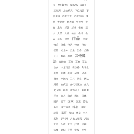
tv
windows
x68000
xbox
三角洲
上位精灵
下位精灵
下
位魔神
不死之王
不死生物
世
界
世界树
世界观
中学生
主
任
主角
乐器
乐谱
书籍
亚
人
人类
人鱼
仙女
会计
会
作品
议
会长
伯爵
作家
佣兵
使魔
侍从
侍女
侍祭
侯爵
光之神
公主
公会
公爵
其他魔
公王
兵器
兵团
法
冒险者
军师
军舰
军队
农夫
冰之精灵
出渕裕
剑斗士
剧情
剧本
副官
动物
动画
勇者
半妖精
卫兵
历史
历法
厨师
古代语
古代语魔法
古龙
史卡德
司祭
吟游诗人
吸血鬼
咒文
商人
商店
囚犯
团体
国家
团长
园丁
国王
圣地
地名
圣女
地下通道
地理
城市
场景
城镇
堡垒
士兵
复刻
多利姆
大地之精灵
大陆
太守
头盔
女王
奴隶
妖精
妖魔
娼妇
子爵
学校
学生