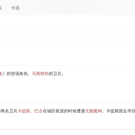
客
专题
集
》的登场角色。
马斯凯特
的卫兵。
外两名卫兵
卡提斯
、
巴古
在城区夜巡的时候遭遇
无颜魔神
。卡提斯因去寻