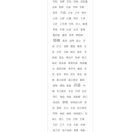
学院
宗教
宝冠
宝物
宫廷魔
法师
密探
对谈
导师
导航
小说
将军
少女
少年
屎作
山地
山脉
山贼
岛屿
工具
工匠
工艺师
巨乳
巨人
帕恩
帝国
平原
幻兽
店员
废墟
廉价版
建筑
异界
弗雷姆
怪物
悬崖
战争
战士
手
游
护卫
攻略
教团
教师
文
具
文官
文献
旅店
族长
无
机物
昆虫
明信片
智者
暗之
精灵
暗杀者
暗黑司祭
暗黑魔
法
最高司祭
有声书
服装
术
语
村庄
村民
村长
果实
棍
棒
森之妖精
森之精灵
森林
武器
植物
模组
歌姬
毕
锡
水之精灵
水龙
沙漠
法官
洞穴
海战
海盗
海盗船
港口
游戏
游击队
游戏设计师
湿
地
漫画
火山
火龙
炎之精灵
照明
物品
物质
特殊能力
狂
战士
猎人
王冠
王国
王城
王妃
王子
王弟
王都
生物
电子书
电子游戏
男爵
画集