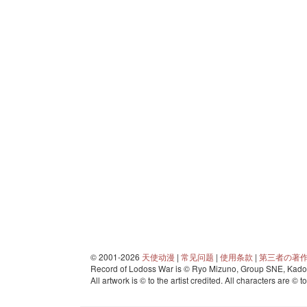
© 2001-2026
天使动漫
|
常见问题
|
使用条款
|
第三者の著
Record of Lodoss War is © Ryo Mizuno, Group SNE, Kadok
All artwork is © to the artist credited. All characters are © t