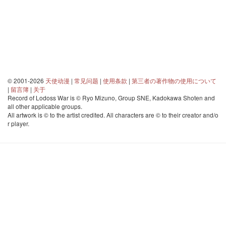
© 2001-2026
天使动漫
|
常见问题
|
使用条款
|
第三者の著作物の使用について
|
留言簿
|
关于
Record of Lodoss War is © Ryo Mizuno, Group SNE, Kadokawa Shoten and
all other applicable groups.
All artwork is © to the artist credited. All characters are © to their creator and/o
r player.