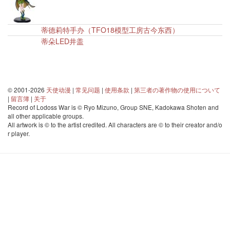
蒂德莉特手办（TFO18模型工房古今东西）
20
蒂朵LED井盖
20
© 2001-2026
天使动漫
|
常见问题
|
使用条款
|
第三者の著作物の使用について
|
留言簿
|
关于
Record of Lodoss War is © Ryo Mizuno, Group SNE, Kadokawa Shoten and
all other applicable groups.
All artwork is © to the artist credited. All characters are © to their creator and/o
r player.