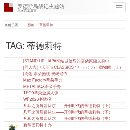
罗德斯岛战记主题站
最深奥之迷宫
Home
当前位置
标签
蒂德莉特
TAG: 蒂德莉特
[STAND UP! JAPAN]结城信辉的蒂朵原画义卖中
20
[同人志]《天王寺CLASSICS 1》-わくわく動物園（上）
20
[周边]蒂朵抱枕-光崎瑠衣
20
Max Factory蒂朵手办
20
METALBOX蒂朵手办
20
TFO9蒂朵金属人像
20
WF2026冬情报
20
凡耳之所属皆从尔——开创时代的蒂德莉特（上）
20
凡耳之所属皆从尔——开创时代的蒂德莉特（下）
20
凡耳之所属皆从尔——开创时代的蒂德莉特（中）
20
新蒂德莉特手办
20