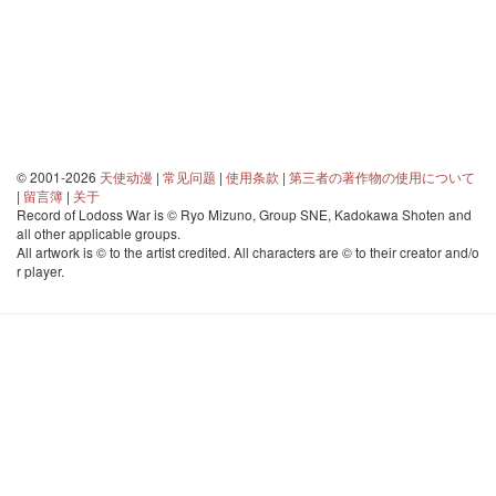
© 2001-2026
天使动漫
|
常见问题
|
使用条款
|
第三者の著作物の使用について
|
留言簿
|
关于
Record of Lodoss War is © Ryo Mizuno, Group SNE, Kadokawa Shoten and
all other applicable groups.
All artwork is © to the artist credited. All characters are © to their creator and/o
r player.