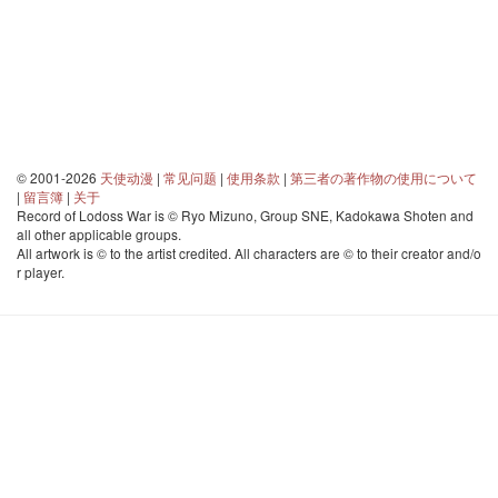
© 2001-2026
天使动漫
|
常见问题
|
使用条款
|
第三者の著作物の使用について
|
留言簿
|
关于
Record of Lodoss War is © Ryo Mizuno, Group SNE, Kadokawa Shoten and
all other applicable groups.
All artwork is © to the artist credited. All characters are © to their creator and/o
r player.