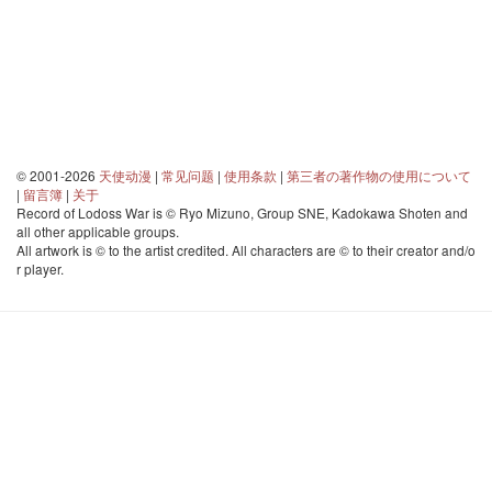
© 2001-2026
天使动漫
|
常见问题
|
使用条款
|
第三者の著作物の使用について
|
留言簿
|
关于
Record of Lodoss War is © Ryo Mizuno, Group SNE, Kadokawa Shoten and
all other applicable groups.
All artwork is © to the artist credited. All characters are © to their creator and/o
r player.