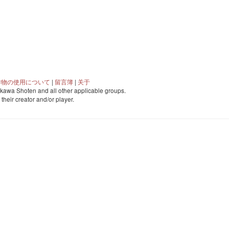
作物の使用について
|
留言簿
|
关于
awa Shoten and all other applicable groups.
o their creator and/or player.