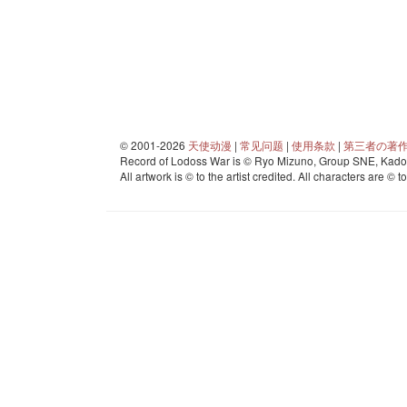
© 2001-2026
天使动漫
|
常见问题
|
使用条款
|
第三者の著
Record of Lodoss War is © Ryo Mizuno, Group SNE, Kadok
All artwork is © to the artist credited. All characters are © t