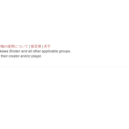
作物の使用について
|
留言簿
|
关于
awa Shoten and all other applicable groups.
o their creator and/or player.