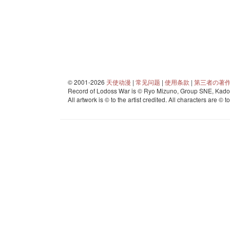
© 2001-2026
天使动漫
|
常见问题
|
使用条款
|
第三者の著
Record of Lodoss War is © Ryo Mizuno, Group SNE, Kadok
All artwork is © to the artist credited. All characters are © t