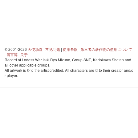
© 2001-2026
天使动漫
|
常见问题
|
使用条款
|
第三者の著作物の使用について
|
留言簿
|
关于
Record of Lodoss War is © Ryo Mizuno, Group SNE, Kadokawa Shoten and
all other applicable groups.
All artwork is © to the artist credited. All characters are © to their creator and/o
r player.