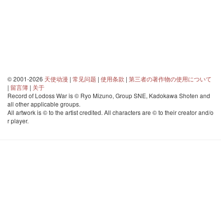
© 2001-2026
天使动漫
|
常见问题
|
使用条款
|
第三者の著作物の使用について
|
留言簿
|
关于
Record of Lodoss War is © Ryo Mizuno, Group SNE, Kadokawa Shoten and
all other applicable groups.
All artwork is © to the artist credited. All characters are © to their creator and/o
r player.