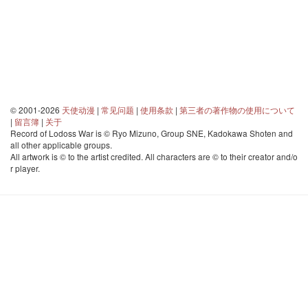
© 2001-2026
天使动漫
|
常见问题
|
使用条款
|
第三者の著作物の使用について
|
留言簿
|
关于
Record of Lodoss War is © Ryo Mizuno, Group SNE, Kadokawa Shoten and
all other applicable groups.
All artwork is © to the artist credited. All characters are © to their creator and/o
r player.