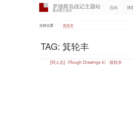
罗德斯岛战记主题站
百科
博
最深奥之迷宫
Home
当前位置
箕轮丰
TAG: 箕轮丰
[同人志]《Rough Drawings 4》-箕轮丰