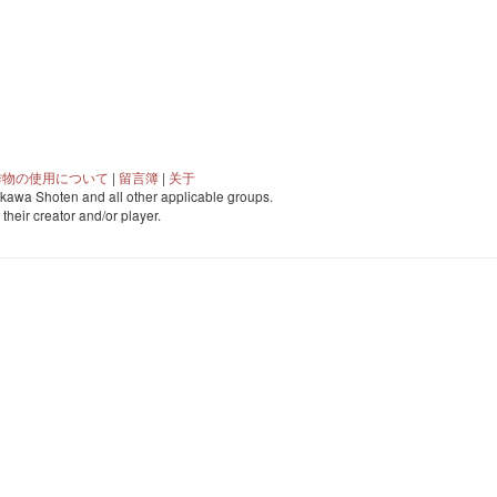
作物の使用について
|
留言簿
|
关于
awa Shoten and all other applicable groups.
o their creator and/or player.