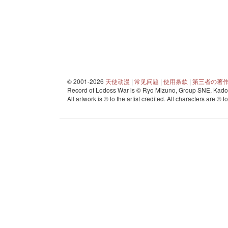
© 2001-2026
天使动漫
|
常见问题
|
使用条款
|
第三者の著
Record of Lodoss War is © Ryo Mizuno, Group SNE, Kadok
All artwork is © to the artist credited. All characters are © t