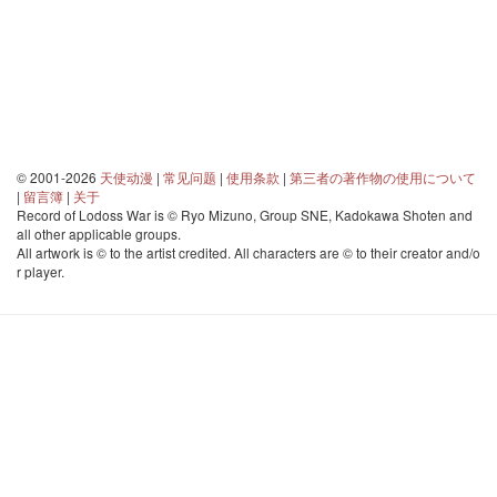
© 2001-2026
天使动漫
|
常见问题
|
使用条款
|
第三者の著作物の使用について
|
留言簿
|
关于
Record of Lodoss War is © Ryo Mizuno, Group SNE, Kadokawa Shoten and
all other applicable groups.
All artwork is © to the artist credited. All characters are © to their creator and/o
r player.