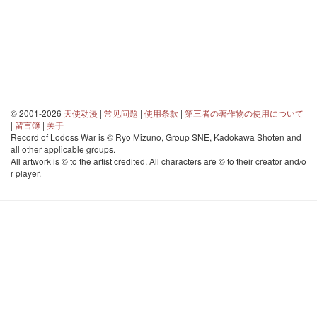
© 2001-2026
天使动漫
|
常见问题
|
使用条款
|
第三者の著作物の使用について
|
留言簿
|
关于
Record of Lodoss War is © Ryo Mizuno, Group SNE, Kadokawa Shoten and
all other applicable groups.
All artwork is © to the artist credited. All characters are © to their creator and/o
r player.