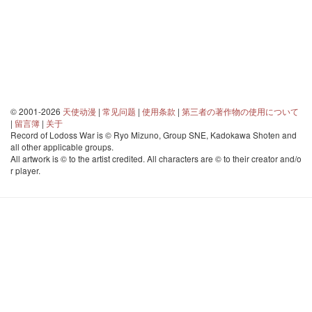
© 2001-2026
天使动漫
|
常见问题
|
使用条款
|
第三者の著作物の使用について
|
留言簿
|
关于
Record of Lodoss War is © Ryo Mizuno, Group SNE, Kadokawa Shoten and
all other applicable groups.
All artwork is © to the artist credited. All characters are © to their creator and/o
r player.