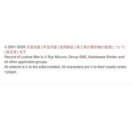
© 2001-2026
天使动漫
|
常见问题
|
使用条款
|
第三者の著作物の使用について
|
留言簿
|
关于
Record of Lodoss War is © Ryo Mizuno, Group SNE, Kadokawa Shoten and
all other applicable groups.
All artwork is © to the artist credited. All characters are © to their creator and/o
r player.