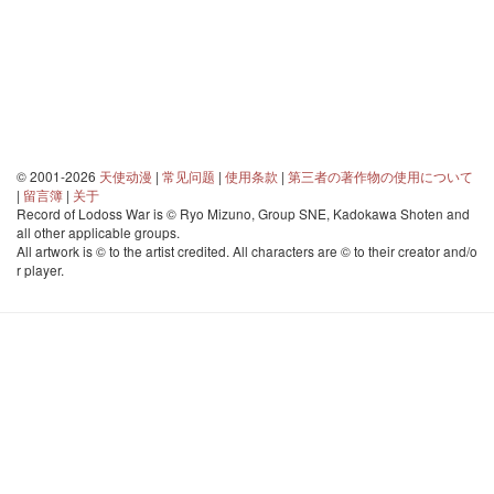
© 2001-2026
天使动漫
|
常见问题
|
使用条款
|
第三者の著作物の使用について
|
留言簿
|
关于
Record of Lodoss War is © Ryo Mizuno, Group SNE, Kadokawa Shoten and
all other applicable groups.
All artwork is © to the artist credited. All characters are © to their creator and/o
r player.