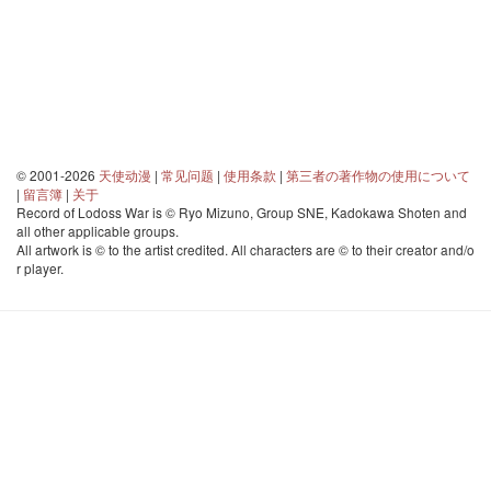
© 2001-2026
天使动漫
|
常见问题
|
使用条款
|
第三者の著作物の使用について
|
留言簿
|
关于
Record of Lodoss War is © Ryo Mizuno, Group SNE, Kadokawa Shoten and
all other applicable groups.
All artwork is © to the artist credited. All characters are © to their creator and/o
r player.