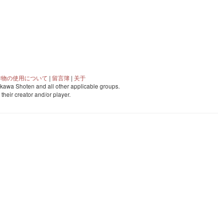
作物の使用について
|
留言簿
|
关于
awa Shoten and all other applicable groups.
o their creator and/or player.