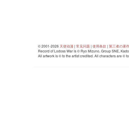
© 2001-2026
天使动漫
|
常见问题
|
使用条款
|
第三者の著
Record of Lodoss War is © Ryo Mizuno, Group SNE, Kadok
All artwork is © to the artist credited. All characters are © t