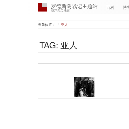
罗德斯岛战记主题站
百科
博
最深奥之迷宫
Home
当前位置
亚人
TAG: 亚人