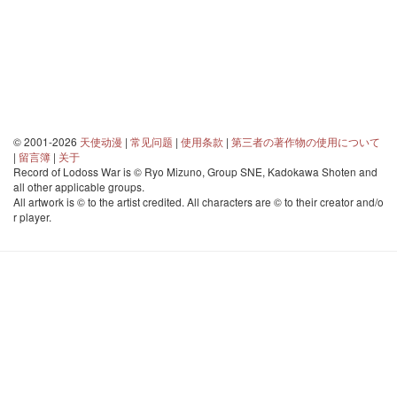
© 2001-2026
天使动漫
|
常见问题
|
使用条款
|
第三者の著作物の使用について
|
留言簿
|
关于
Record of Lodoss War is © Ryo Mizuno, Group SNE, Kadokawa Shoten and
all other applicable groups.
All artwork is © to the artist credited. All characters are © to their creator and/o
r player.