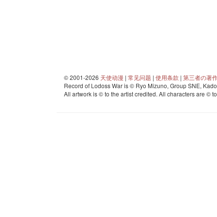
© 2001-2026
天使动漫
|
常见问题
|
使用条款
|
第三者の著
Record of Lodoss War is © Ryo Mizuno, Group SNE, Kadok
All artwork is © to the artist credited. All characters are © t