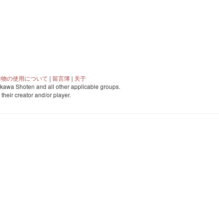
作物の使用について
|
留言簿
|
关于
awa Shoten and all other applicable groups.
o their creator and/or player.