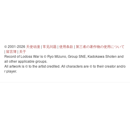
© 2001-2026
天使动漫
|
常见问题
|
使用条款
|
第三者の著作物の使用について
|
留言簿
|
关于
Record of Lodoss War is © Ryo Mizuno, Group SNE, Kadokawa Shoten and
all other applicable groups.
All artwork is © to the artist credited. All characters are © to their creator and/o
r player.