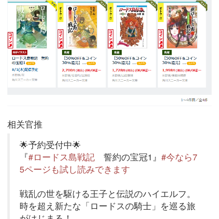
相关官推
🌟予約受付中🌟
『
#ロードス島戦記
誓約の宝冠1』
#今なら7
5ページも試し読みできます
戦乱の世を駆ける王子と伝説のハイエルフ。
時を超え新たな「ロードスの騎士」を巡る旅
がはじまる！