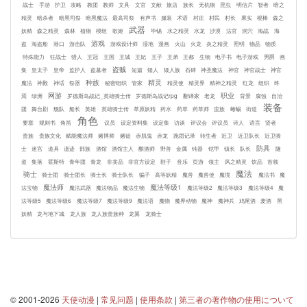
战士
手游
护卫
攻略
教团
教师
文具
文官
文献
旅店
族长
无机物
昆虫
明信片
智者
暗之
精灵
暗杀者
暗黑司祭
暗黑魔法
最高司祭
有声书
服装
术语
村庄
村民
村长
果实
棍棒
森之
武器
妖精
森之精灵
森林
植物
模组
歌姬
毕锡
水之精灵
水龙
沙漠
法官
洞穴
海战
海
游戏
盗
海盗船
港口
游击队
游戏设计师
湿地
漫画
火山
火龙
炎之精灵
照明
物品
物质
特殊能力
狂战士
猎人
王冠
王国
王城
王妃
王子
王弟
王都
生物
电子书
电子游戏
男爵
画
盗贼
集
皇太子
皇帝
监护人
盗墓者
短篇
矮人
矮人族
石碑
神圣魔法
神官
神官战士
神官
种族
精灵
魔法
神殿
神话
祭器
秘密组织
管家
精灵使
精灵界
精神之精灵
红龙
组织
终
网游
职业
焉
绿洲
罗德斯岛战记_英雄骑士传
罗德斯岛战记rpg
翻译家
老龙
背景
腐蚀
自治
装备
团
舞台剧
舰队
船长
英雄
英雄骑士传
草原妖精
药水
药草
药草师
蛮族
蜥蜴
街道
角色
要塞
规则书
角笛
议员
设定资料集
设定集
访谈
评议会
评议员
诗人
语言
贤者
贵族
贵族文化
赋能魔法师
赌博师
赌徒
赤肌鬼
赤龙
跑团记录
转生者
近卫
近卫队长
近卫骑
防具
士
迷宫
道具
遗迹
部族
酒馆
酒馆主人
酿酒师
野兽
金属
钝器
铠甲
镇长
队长
隧
道
集落
霍斯特
青年团
青龙
非卖品
非官方设定
鞋子
音乐
页游
领主
风之精灵
饮品
首领
魔法
骑士
骑士团
骑士团长
骑士长
骑士队长
骗子
高等妖精
魔兽
魔兽使
魔境
魔法书
魔
魔法师
魔法等级1
法宝物
魔法武器
魔法物品
魔法生物
魔法等级2
魔法等级3
魔法等级4
魔
法等级5
魔法等级6
魔法等级7
魔法等级9
魔法语
魔物
魔界动物
魔神
魔神兵
鸡尾酒
麦酒
黑
妖精
龙与地下城
龙人族
龙人族贵族种
龙翼
龙骑士
© 2001-2026
天使动漫
|
常见问题
|
使用条款
|
第三者の著作物の使用について