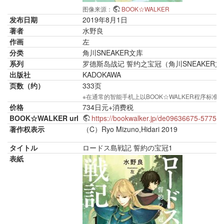
图像来源：
BOOK☆WALKER
发布日期
2019年8月1日
著者
水野良
作画
左
分类
角川SNEAKER文库
系列
罗德斯岛战记 誓约之宝冠（角川SNEAKER文
出版社
KADOKAWA
页数（约）
333页
※在通常的智能手机上以BOOK☆WALKER程序
价格
734日元+消费税
BOOK☆WALKER url
https://bookwalker.jp/de09636675-5775
著作权表示
（C）Ryo Mizuno,Hidari 2019
タイトル
ロードス島戦記 誓約の宝冠1
表紙