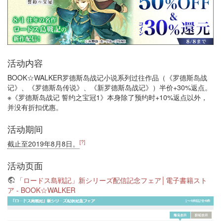
活动内容
BOOK☆WALKER罗德斯岛战记小说系列过往作品（《罗德斯岛战
记》、《罗德斯岛传说》、《新罗德斯岛战记》）半价+30%返点。
※《罗德斯岛战记 誓约之宝冠1》本身除了预约时+10%返点以外，
并没有折扣优惠。
活动期间
[?]
截止至2019年8月8日。
活动页面
「ロードス島戦記」新シリーズ配信記念フェア│電子書籍スト
ア - BOOK☆WALKER