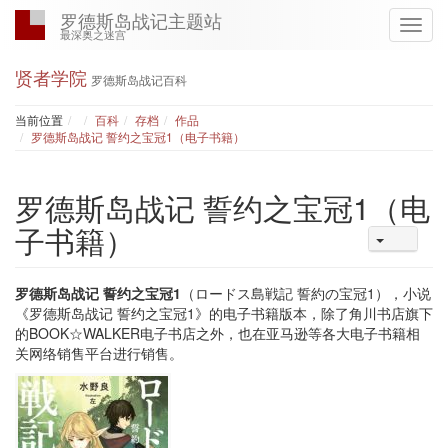
罗德斯岛战记主题站
最深奥之迷宫
贤者学院
罗德斯岛战记百科
Home
当前位置
百科
存档
作品
罗德斯岛战记 誓约之宝冠1（电子书籍）
罗德斯岛战记 誓约之宝冠1（电
子书籍）
罗德斯岛战记 誓约之宝冠1
（ロードス島戦記 誓約の宝冠1），小说
《罗德斯岛战记 誓约之宝冠1》的电子书籍版本，除了角川书店旗下
的BOOK☆WALKER电子书店之外，也在亚马逊等各大电子书籍相
关网络销售平台进行销售。