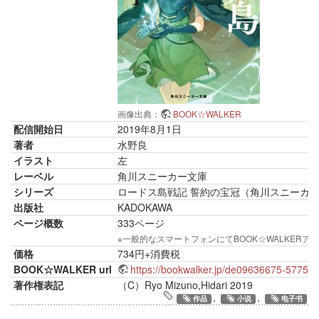
画像出典：
BOOK☆WALKER
配信開始日
2019年8月1日
著者
水野良
イラスト
左
レーベル
角川スニーカー文庫
シリーズ
ロードス島戦記 誓約の宝冠（角川スニーカ
出版社
KADOKAWA
ページ概数
333ページ
※一般的なスマートフォンにてBOOK☆WALKE
価格
734円+消費税
BOOK☆WALKER url
https://bookwalker.jp/de09636675-5775
著作権表記
（C）Ryo Mizuno,Hidari 2019
,
,
作品
小说
电子书