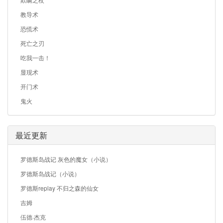
教导术
恐慌术
死亡之刃
吃我一击！
显现术
开门术
鬼火
最近更新
罗德斯岛战记 灰色的魔女（小说）
罗德斯岛战记（小说）
罗德斯replay 不归之森的仙女
吉姆
伍德·杰克