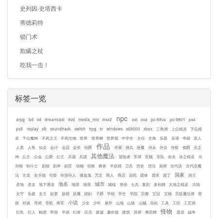
史列因·史塔西卡
蒂德莉特
锁门术
欺瞒之杖
吃我一击！
标签一览
npc
arpg
bd
cd
dreamcast
dvd
media_mix
msx2
ost
ova
pc-88va
pc-9801
ps4
ps5
replay
sfc
soundtrack
switch
trpg
tv
windows
x68000
xbox
三角洲
上位精灵
下位精
灵
下位魔神
不死之王
不死生物
世界
世界树
世界观
中学生
主任
主角
乐器
乐谱
书籍
亚人
作品
人类
人鱼
仙女
会计
会议
会长
伯爵
作家
佣兵
使魔
侍从
侍女
侍祭
侯爵
光之
其他魔法
神
公主
公会
公爵
公王
兵器
兵团
冒险者
军师
军舰
军队
农夫
冰之精灵
出
渕裕
剑斗士
剧情
剧本
副官
动物
动画
勇者
半妖精
卫兵
历史
历法
厨师
古代语
古代语魔
国家
法
古龙
史卡德
司祭
吟游诗人
吸血鬼
咒文
商人
商店
囚犯
团体
团长
园丁
国王
地名
城市
圣地
圣女
地下通道
地理
场景
城镇
堡垒
士兵
复刻
多利姆
大地之精灵
大陆
太守
头盔
女王
奴隶
妖精
妖魔
娼妇
子爵
学校
学生
学院
宗教
宝冠
宝物
宫廷魔法师
密
小说
探
对谈
导师
导航
将军
少女
少年
屎作
山地
山脉
山贼
岛屿
工具
工匠
工艺师
怪物
巨乳
巨人
帕恩
帝国
平原
幻兽
店员
废墟
廉价版
建筑
异界
弗雷姆
悬崖
战争