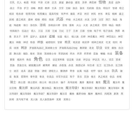
怪物
巨乳
巨人
帕恩
帝国
平原
幻兽
店员
废墟
廉价版
建筑
异界
弗雷姆
悬崖
战争
战士
手游
护卫
攻略
教团
教师
文具
文官
文献
旅店
族长
无机物
昆虫
明信片
智者
暗之
精灵
暗杀者
暗黑司祭
暗黑魔法
最高司祭
有声书
服装
术语
村庄
村民
村长
果实
棍棒
森之
武器
妖精
森之精灵
森林
植物
模组
歌姬
毕锡
水之精灵
水龙
沙漠
法官
洞穴
海战
海
游戏
盗
海盗船
港口
游击队
游戏设计师
湿地
漫画
火山
火龙
炎之精灵
照明
物品
物质
特殊能力
狂战士
猎人
王冠
王国
王城
王妃
王子
王弟
王都
生物
电子书
电子游戏
男爵
画
盗贼
集
皇太子
皇帝
监护人
盗墓者
短篇
矮人
矮人族
石碑
神圣魔法
神官
神官战士
神官
种族
精灵
魔法
神殿
神话
祭器
秘密组织
管家
精灵使
精灵界
精神之精灵
红龙
组织
终
网游
职业
焉
绿洲
罗德斯岛战记_英雄骑士传
罗德斯岛战记rpg
翻译家
老龙
背景
腐蚀
自治
装备
团
舞台剧
舰队
船长
英雄
英雄骑士传
草原妖精
药水
药草
药草师
蛮族
蜥蜴
街道
角色
要塞
规则书
角笛
议员
设定资料集
设定集
访谈
评议会
评议员
诗人
语言
贤者
贵族
贵族文化
赋能魔法师
赌博师
赌徒
赤肌鬼
赤龙
跑团记录
转生者
近卫
近卫队长
近卫骑
防具
士
迷宫
道具
遗迹
部族
酒馆
酒馆主人
酿酒师
野兽
金属
钝器
铠甲
镇长
队长
隧
道
集落
霍斯特
青年团
青龙
非卖品
非官方设定
鞋子
音乐
页游
领主
风之精灵
饮品
首领
魔法
骑士
骑士团
骑士团长
骑士长
骑士队长
骗子
高等妖精
魔兽
魔兽使
魔境
魔法书
魔
魔法师
魔法等级1
法宝物
魔法武器
魔法物品
魔法生物
魔法等级2
魔法等级3
魔法等级4
魔
法等级5
魔法等级6
魔法等级7
魔法等级9
魔法语
魔物
魔界动物
魔神
魔神兵
鸡尾酒
麦酒
黑
妖精
龙与地下城
龙人族
龙人族贵族种
龙翼
龙骑士