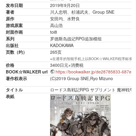
发布日期
2019年9月20日
著者
川人忠明、杉浦武夫、Group SNE
原作
安田均、水野良
游戏原案
高山浩
封面作画
toi8
系列
罗德斯岛战记RPG追加模组
出版社
KADOKAWA
页数（约）
265页
※在通常的智能手机上以BOOK☆WALKER程序
价格
3400日元+消费税
BOOK☆WALKER url
https://bookwalker.jp/de28785833-687e-
著作权表示
(C)2019 Group SNE,Ryo Mizuno
タイトル
ロードス島戦記RPG サプリメント 魔神戦争
表紙