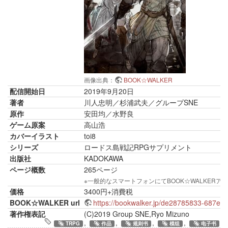
画像出典：
BOOK☆WALKER
配信開始日
2019年9月20日
著者
川人忠明／杉浦武夫／グループSNE
原作
安田均／水野良
ゲーム原案
高山浩
カバーイラスト
toi8
シリーズ
ロードス島戦記RPGサプリメント
出版社
KADOKAWA
ページ概数
265ページ
※一般的なスマートフォンにてBOOK☆WALKE
価格
3400円+消費税
BOOK☆WALKER url
https://bookwalker.jp/de28785833-687e-
著作権表記
(C)2019 Group SNE,Ryo Mizuno
,
,
,
,
TRPG
作品
规则书
模组
电子书