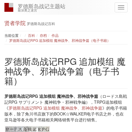
罗德斯岛战记主题站
最深奥之迷宫
贤者学院
罗德斯岛战记百科
Home
当前位置
百科
存档
作品
罗德斯岛战记RPG 追加模组 魔神战争、邪神战争篇（电子书籍）
罗德斯岛战记RPG 追加模组 魔
神战争、邪神战争篇（电子书
籍）
罗德斯岛战记RPG 追加模组 魔神战争、邪神战争篇
（ロードス島戦
記RPG サプリメント 魔神戦争・邪神戦争編），TRPG追加模组
《
罗德斯岛战记RPG 追加模组 魔神战争、邪神战争篇
》的电子书籍
版本，除了角川书店旗下的BOOK☆WALKER电子书店之外，也在
亚马逊等各大电子书籍相关网络销售平台进行销售。