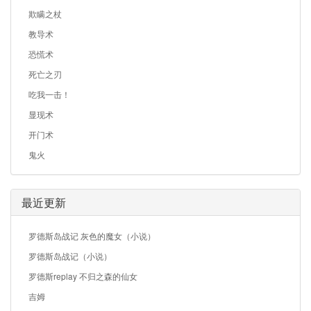
欺瞒之杖
教导术
恐慌术
死亡之刃
吃我一击！
显现术
开门术
鬼火
最近更新
罗德斯岛战记 灰色的魔女（小说）
罗德斯岛战记（小说）
罗德斯replay 不归之森的仙女
吉姆