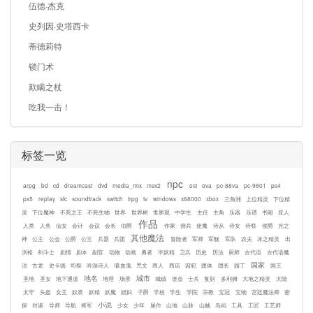
伍德·杰克
史列因·史塔西卡
蒂德莉特
锁门术
欺瞒之杖
吃我一击！
标签一览
npc
arpg
bd
cd
dreamcast
dvd
media_mix
msx2
ost
ova
pc-88va
pc-9801
ps4
ps5
replay
sfc
soundtrack
switch
trpg
tv
windows
x68000
xbox
三角洲
上位精灵
下位精
灵
下位魔神
不死之王
不死生物
世界
世界树
世界观
中学生
主任
主角
乐器
乐谱
书籍
亚人
作品
人类
人鱼
仙女
会计
会议
会长
伯爵
作家
佣兵
使魔
侍从
侍女
侍祭
侯爵
光之
其他魔法
神
公主
公会
公爵
公王
兵器
兵团
冒险者
军师
军舰
军队
农夫
冰之精灵
出
渕裕
剑斗士
剧情
剧本
副官
动物
动画
勇者
半妖精
卫兵
历史
历法
厨师
古代语
古代语魔
国家
法
古龙
史卡德
司祭
吟游诗人
吸血鬼
咒文
商人
商店
囚犯
团体
团长
园丁
国王
地名
城市
圣地
圣女
地下通道
地理
场景
城镇
堡垒
士兵
复刻
多利姆
大地之精灵
大陆
太守
头盔
女王
奴隶
妖精
妖魔
娼妇
子爵
学校
学生
学院
宗教
宝冠
宝物
宫廷魔法师
密
小说
探
对谈
导师
导航
将军
少女
少年
屎作
山地
山脉
山贼
岛屿
工具
工匠
工艺师