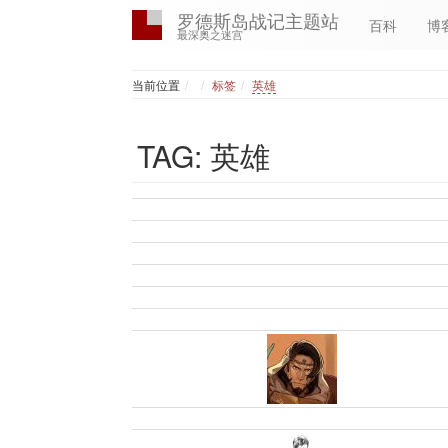
罗德斯岛战记主题站
百科
博
最深奥之迷宫
Home
当前位置
标签
英雄
TAG: 英雄