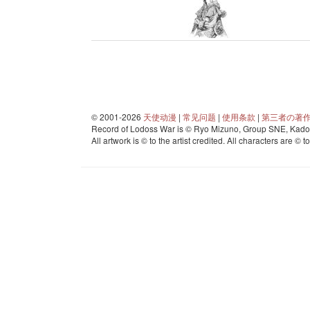
© 2001-2026
天使动漫
|
常见问题
|
使用条款
|
第三者の著
Record of Lodoss War is © Ryo Mizuno, Group SNE, Kadok
All artwork is © to the artist credited. All characters are © t