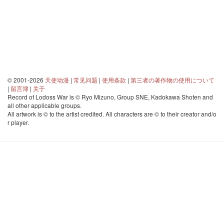
© 2001-2026
天使动漫
|
常见问题
|
使用条款
|
第三者の著作物の使用について
|
留言簿
|
关于
Record of Lodoss War is © Ryo Mizuno, Group SNE, Kadokawa Shoten and
all other applicable groups.
All artwork is © to the artist credited. All characters are © to their creator and/o
r player.