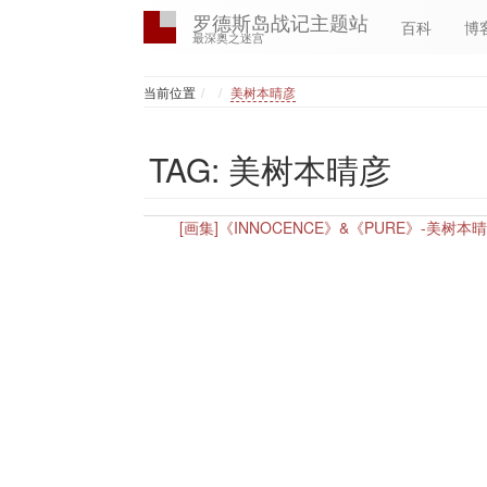
罗德斯岛战记主题站
百科
博
最深奥之迷宫
Home
当前位置
美树本晴彦
TAG: 美树本晴彦
[画集]《INNOCENCE》&《PURE》-美树本