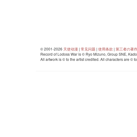
© 2001-2026
天使动漫
|
常见问题
|
使用条款
|
第三者の著
Record of Lodoss War is © Ryo Mizuno, Group SNE, Kadok
All artwork is © to the artist credited. All characters are © t