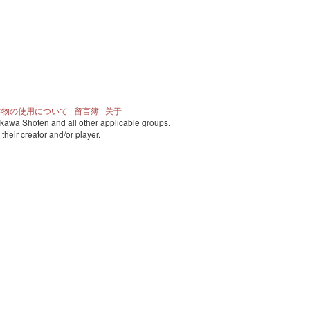
作物の使用について
|
留言簿
|
关于
awa Shoten and all other applicable groups.
o their creator and/or player.