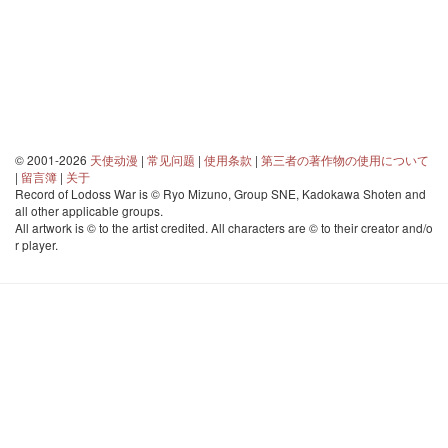
© 2001-2026
天使动漫
|
常见问题
|
使用条款
|
第三者の著作物の使用について
|
留言簿
|
关于
Record of Lodoss War is © Ryo Mizuno, Group SNE, Kadokawa Shoten and
all other applicable groups.
All artwork is © to the artist credited. All characters are © to their creator and/o
r player.