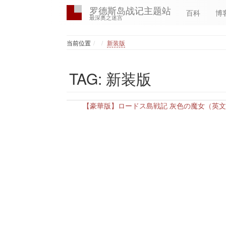
罗德斯岛战记主题站
百科
博
最深奥之迷宫
Home
当前位置
新装版
TAG: 新装版
【豪華版】ロードス島戦記 灰色の魔女（英