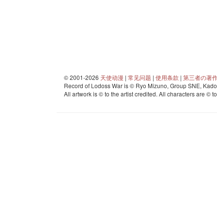
© 2001-2026
天使动漫
|
常见问题
|
使用条款
|
第三者の著
Record of Lodoss War is © Ryo Mizuno, Group SNE, Kadok
All artwork is © to the artist credited. All characters are © t