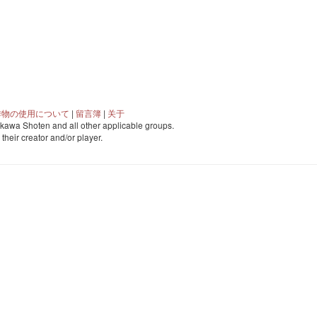
作物の使用について
|
留言簿
|
关于
awa Shoten and all other applicable groups.
o their creator and/or player.